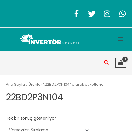
İçeriğe
atla
Main
Men
Arama
Ana Sayfa
/ Ürünler “22BD2P3N104” olarak etiketlendi
22BD2P3N104
Tek bir sonuç gösteriliyor