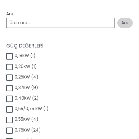
Ara
Ara
GÜÇ DEĞERLERİ
1
0,18KW
1
ü
1
0,20KW
1
r
ü
ü
4
0,25KW
4
r
n
ü
ü
9
0,37KW
9
r
n
ü
ü
2
0,40KW
2
r
n
ü
ü
1
0,55/0,75 KW
1
r
n
ü
ü
4
0,55KW
4
r
n
ü
ü
2
0,75KW
24
r
n
4
ü