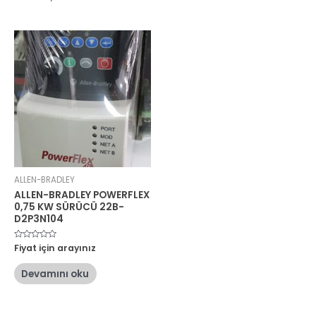
ALLEN-BRADLEY
ALLEN-BRADLEY POWERFLEX
0,75 KW SÜRÜCÜ 22B-
D2P3N104
5
Fiyat için arayınız
üzerinden
0
oy
Devamını oku
aldı