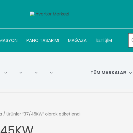
MASYON
PANO TASARIMI
MAĞAZA
İLETİŞİM
TÜM MARKALAR
a
/ Ürünler “37/45KW” olarak etiketlendi
/45KW