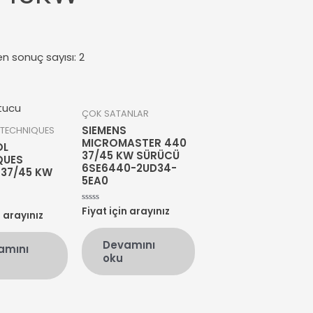
en sonuç sayısı: 2
ÇOK SATANLAR
SIEMENS
TECHNIQUES
MICROMASTER 440
OL
37/45 KW SÜRÜCÜ
QUES
6SE6440-2UD34-
 37/45 KW
5EA0
Fiyat için arayınız
5
n arayınız
üzerinden
0
oy
Devamını
aldı
amını
oku