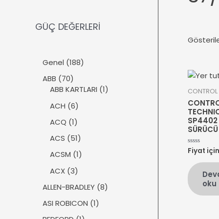
GÜÇ DEĞERLERİ
Gösteril
1
Genel
188
8
7
ABB
70
8
0
1
ABB KARTLARI
1
CONTROL 
ü
ü
ü
CONTR
r
6
ACH
6
r
r
TECHNI
ü
ü
SP4402
ü
ü
1
ACQ
1
n
r
SÜRÜCÜ
n
n
ü
ü
5
ACS
51
r
n
1
Fiyat içi
5
ü
1
ACSM
1
üzerinden
ü
0
n
ü
oy
r
3
ACX
3
Dev
aldı
r
ü
ü
oku
ü
8
ALLEN-BRADLEY
8
n
r
n
ü
ü
1
ASI ROBICON
1
r
n
ü
ü
1