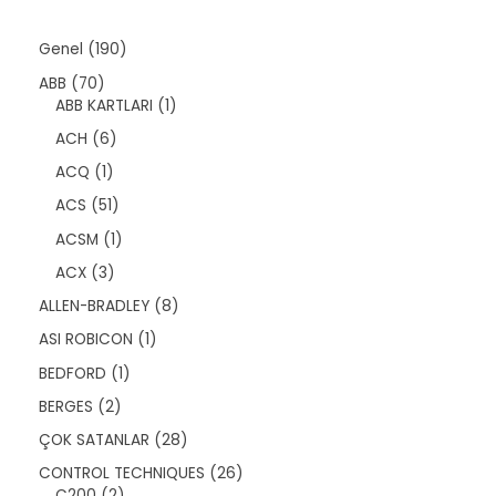
n
1
Genel
190
9
7
ABB
70
0
0
1
ABB KARTLARI
1
ü
ü
ü
r
6
ACH
6
r
r
ü
ü
ü
ü
1
ACQ
1
n
r
n
n
ü
ü
5
ACS
51
r
n
1
ü
1
ACSM
1
ü
n
ü
r
3
ACX
3
r
ü
ü
ü
8
ALLEN-BRADLEY
8
n
r
n
ü
ü
1
ASI ROBICON
1
r
n
ü
ü
1
BEDFORD
1
r
n
ü
ü
2
BERGES
2
r
n
ü
ü
2
ÇOK SATANLAR
28
r
n
8
ü
2
CONTROL TECHNIQUES
26
ü
n
2
6
C200
2