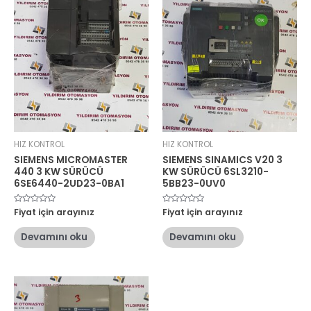
HIZ KONTROL
HIZ KONTROL
SIEMENS MICROMASTER
SIEMENS SINAMICS V20 3
440 3 KW SÜRÜCÜ
KW SÜRÜCÜ 6SL3210-
6SE6440-2UD23-0BA1
5BB23-0UV0
5
Fiyat için arayınız
5
Fiyat için arayınız
üzerinden
üzerinden
0
0
oy
oy
Devamını oku
Devamını oku
aldı
aldı