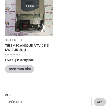
HIZ KONTROL
TELEMECANIQUE ATV 28 3
KW SÜRÜCÜ
5
Fiyat için arayınız
üzerinden
0
oy
Devamını oku
aldı
Ara
Ara