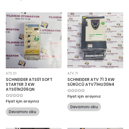
ATS 01
ATV 71
SCHNEIDER ATS01 SOFT
SCHNEIDER ATV 71 3 KW
STARTER 3 KW
SÜRÜCÜ ATV71HU30N4
ATS01N206QN
5
Fiyat için arayınız
üzerinden
5
Fiyat için arayınız
0
üzerinden
oy
Devamını oku
0
aldı
oy
Devamını oku
aldı