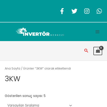
İçeriğe
atla
Main
Men
Arama
Ana Sayfa
/ Ürünler “3KW” olarak etiketlendi
3KW
Gösterilen sonuç sayısı: 5