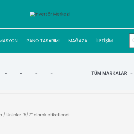
MASYON
PANO TASARIMI
MAĞAZA
İLETİŞİM
TÜM MARKALAR
a
/ Ürünler “5/7” olarak etiketlendi
7