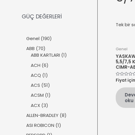
GÜÇ DEĞERLERİ
Tek bir s
1
Genel
190
9
7
ABB
70
Genel
0
0
1
ABB KARTLARI
1
YASKAW
ü
ü
ü
5,5/7,5
r
6
ACH
6
CIMR-A
r
r
ü
ü
ü
ü
1
ACQ
1
n
r
Fiyat içi
5
n
n
ü
üzerinden
ü
5
ACS
51
0
r
n
1
oy
Dev
ü
1
ACSM
1
aldı
ü
oku
n
ü
r
3
ACX
3
r
ü
ü
ü
8
ALLEN-BRADLEY
8
n
r
n
ü
ü
1
ASI ROBICON
1
r
n
ü
ü
1