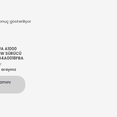
onuç gösteriliyor
A A1000
 KW SÜRÜCÜ
B4A0018FBA
n arayınız
amını