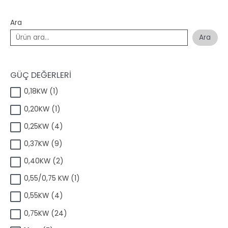
Ara
Ara
GÜÇ DEĞERLERİ
1
0,18KW
1
ü
1
0,20KW
1
r
ü
ü
4
0,25KW
4
r
n
ü
ü
9
0,37KW
9
r
n
ü
ü
2
0,40KW
2
r
n
ü
ü
1
0,55/0,75 KW
1
r
n
ü
ü
4
0,55KW
4
r
n
ü
ü
2
0,75KW
24
r
n
4
ü