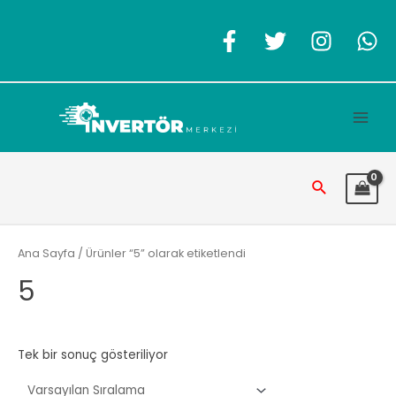
İçeriğe
atla
Main
Men
Arama
Ana Sayfa
/ Ürünler “5” olarak etiketlendi
5
Tek bir sonuç gösteriliyor