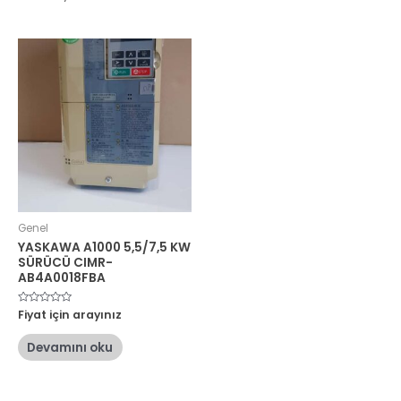
Genel
YASKAWA A1000 5,5/7,5 KW
SÜRÜCÜ CIMR-
AB4A0018FBA
5
Fiyat için arayınız
üzerinden
0
oy
Devamını oku
aldı