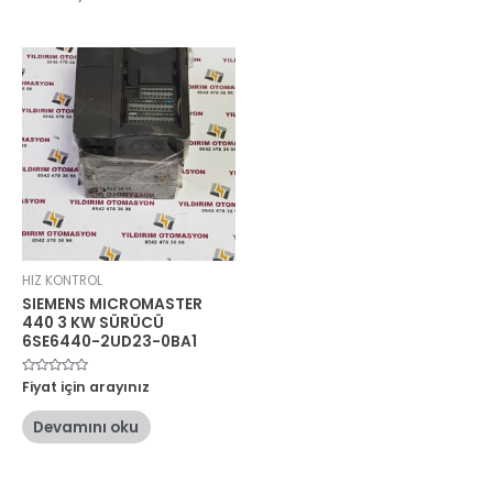
HIZ KONTROL
SIEMENS MICROMASTER
440 3 KW SÜRÜCÜ
6SE6440-2UD23-0BA1
5
Fiyat için arayınız
üzerinden
0
oy
Devamını oku
aldı