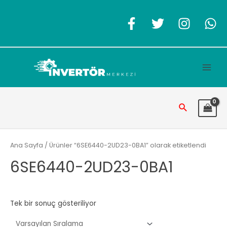
İçeriğe
atla
Main
Men
Arama
Ana Sayfa
/ Ürünler “6SE6440-2UD23-0BA1” olarak etiketlendi
6SE6440-2UD23-0BA1
Tek bir sonuç gösteriliyor