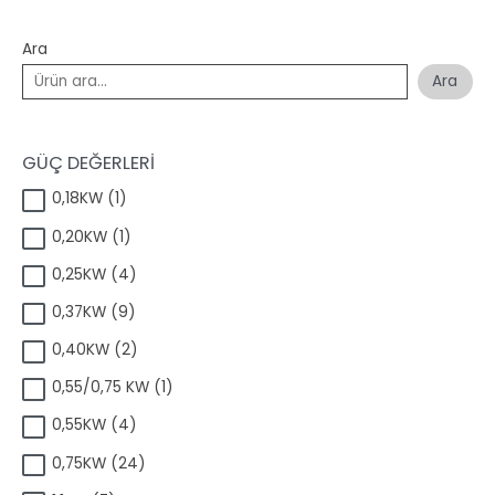
Ara
Ara
GÜÇ DEĞERLERİ
1
0,18KW
1
ü
1
0,20KW
1
r
ü
ü
4
0,25KW
4
r
n
ü
ü
9
0,37KW
9
r
n
ü
ü
2
0,40KW
2
r
n
ü
ü
1
0,55/0,75 KW
1
r
n
ü
ü
4
0,55KW
4
r
n
ü
ü
2
0,75KW
24
r
n
4
ü