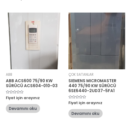
ABB
ÇOK SATANLAR
ABB ACS600 75/90 KW
SIEMENS MICROMASTER
SÜRÜCÜ ACS604-010-03
440 75/90 KW SÜRÜCÜ
6SE6440-2UD37-5FA1
5
Fiyat için arayınız
üzerinden
5
Fiyat için arayınız
0
üzerinden
oy
Devamını oku
0
aldı
oy
Devamını oku
aldı