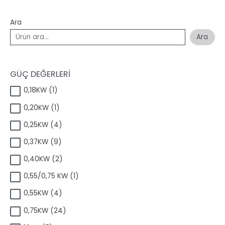
Ara
Ara
GÜÇ DEĞERLERİ
1
0,18KW
1
ü
1
0,20KW
1
r
ü
ü
4
0,25KW
4
r
n
ü
ü
9
0,37KW
9
r
n
ü
ü
2
0,40KW
2
r
n
ü
ü
1
0,55/0,75 KW
1
r
n
ü
ü
4
0,55KW
4
r
n
ü
ü
2
0,75KW
24
r
n
4
ü