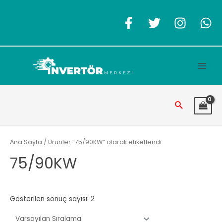
İçeriğe
atla
Main
Men
Arama
Ana Sayfa
/ Ürünler “75/90KW” olarak etiketlendi
75/90KW
Gösterilen sonuç sayısı: 2