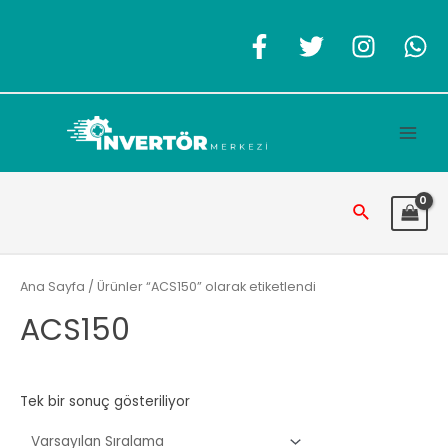
İçeriğe
atla
Main
Men
Arama
Ana Sayfa
/ Ürünler “ACS150” olarak etiketlendi
ACS150
Tek bir sonuç gösteriliyor