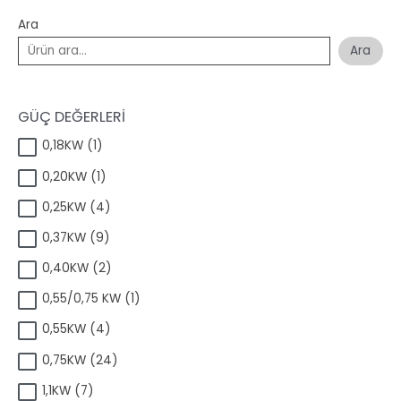
Ara
Ara
GÜÇ DEĞERLERİ
1
0,18KW
1
ü
1
0,20KW
1
r
ü
ü
4
0,25KW
4
r
n
ü
ü
9
0,37KW
9
r
n
ü
ü
2
0,40KW
2
r
n
ü
ü
1
0,55/0,75 KW
1
r
n
ü
ü
4
0,55KW
4
r
n
ü
ü
2
0,75KW
24
r
n
4
ü
7
1,1KW
7
ü
n