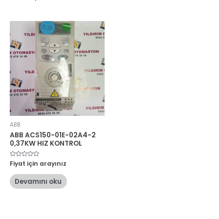
ABB
ABB ACS150-01E-02A4-2
0,37KW HIZ KONTROL
5
Fiyat için arayınız
üzerinden
0
oy
Devamını oku
aldı