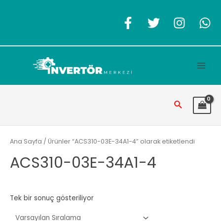
İçeriğe
atla
Main
Men
Arama
Ana Sayfa
/ Ürünler “ACS310-03E-34A1-4” olarak etiketlendi
ACS310-03E-34A1-4
Tek bir sonuç gösteriliyor