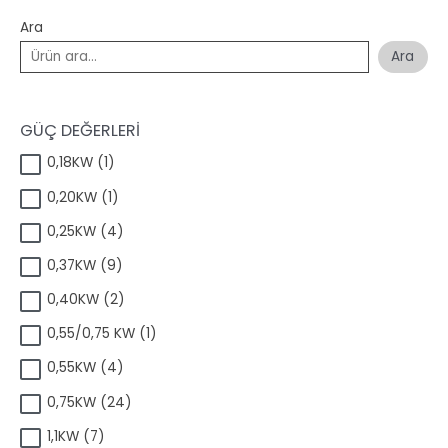
Ara
Ara
GÜÇ DEĞERLERİ
1
0,18KW
1
ü
1
0,20KW
1
r
ü
ü
4
0,25KW
4
r
n
ü
ü
9
0,37KW
9
r
n
ü
ü
2
0,40KW
2
r
n
ü
ü
1
0,55/0,75 KW
1
r
n
ü
ü
4
0,55KW
4
r
n
ü
ü
2
0,75KW
24
r
n
4
ü
7
1,1KW
7
ü
n