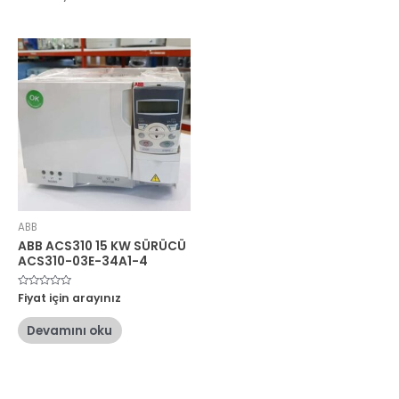
ABB
ABB ACS310 15 KW SÜRÜCÜ
ACS310-03E-34A1-4
5
Fiyat için arayınız
üzerinden
0
oy
Devamını oku
aldı