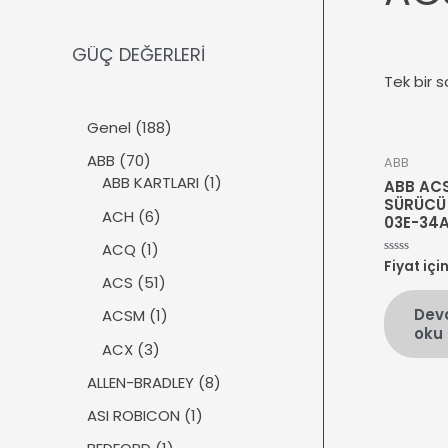
GÜÇ DEĞERLERİ
Tek bir s
1
Genel
188
8
7
ABB
70
ABB
8
0
1
ABB KARTLARI
1
ABB ACS
ü
ü
ü
SÜRÜCÜ
r
6
ACH
6
03E-34A
r
r
ü
ü
ü
ü
1
ACQ
1
n
r
Fiyat içi
5
n
n
ü
üzerinden
ü
5
ACS
51
0
r
n
1
oy
Dev
ü
1
ACSM
1
aldı
ü
oku
n
ü
r
3
ACX
3
r
ü
ü
ü
8
ALLEN-BRADLEY
8
n
r
n
ü
ü
1
ASI ROBICON
1
r
n
ü
ü
1