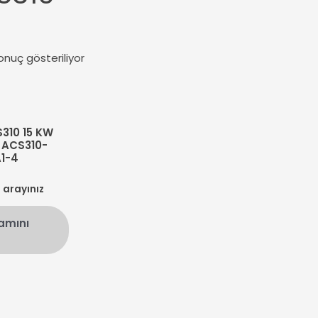
onuç gösteriliyor
310 15 KW
 ACS310-
1-4
n arayınız
amını