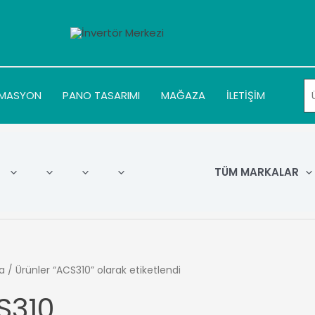
MASYON
PANO TASARIMI
MAĞAZA
İLETİŞİM
TÜM MARKALAR
a
/ Ürünler “ACS310” olarak etiketlendi
S310