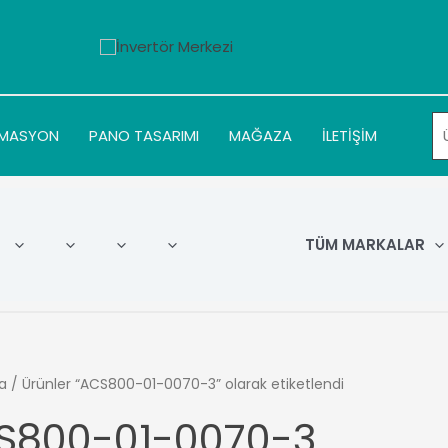
MASYON
PANO TASARIMI
MAĞAZA
İLETİŞİM
TÜM MARKALAR
a
/ Ürünler “ACS800-01-0070-3” olarak etiketlendi
S800-01-0070-3