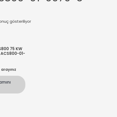
onuç gösteriliyor
S800 75 KW
 ACS800-01-
n arayınız
amını