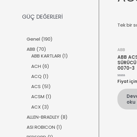
GÜÇ DEĞERLERİ
Tek bir s
1
Genel
190
9
7
ABB
70
ABB
0
0
1
ABB KARTLARI
1
ABB AC
ü
ü
ü
SÜRÜCÜ
r
6
ACH
6
0070-3
r
r
ü
ü
ü
ü
1
ACQ
1
n
r
Fiyat içi
5
n
n
ü
üzerinden
ü
5
ACS
51
0
r
n
1
oy
Dev
ü
1
ACSM
1
aldı
ü
oku
n
ü
r
3
ACX
3
r
ü
ü
ü
8
ALLEN-BRADLEY
8
n
r
n
ü
ü
1
ASI ROBICON
1
r
n
ü
ü
1