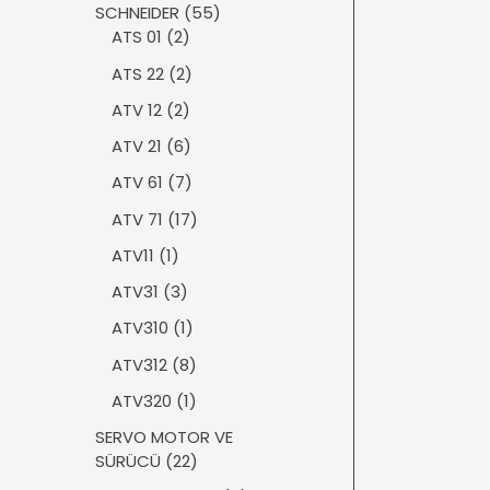
ü
5
SCHNEIDER
55
r
n
2
5
ATS 01
2
ü
ü
ü
n
2
ATS 22
2
r
r
ü
ü
ü
2
ATV 12
2
r
n
n
ü
ü
6
ATV 21
6
r
n
ü
ü
7
ATV 61
7
r
n
ü
ü
1
ATV 71
17
r
n
7
ü
1
ATV11
1
ü
n
ü
r
3
ATV31
3
r
ü
ü
ü
1
ATV310
1
n
r
n
ü
ü
8
ATV312
8
r
n
ü
ü
1
ATV320
1
r
n
ü
ü
SERVO MOTOR VE
r
n
2
SÜRÜCÜ
22
ü
2