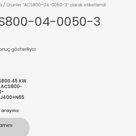
a
/ Ürünler “ACS800-04-0050-3” olarak etiketlendi
S800-04-0050-3
onuç gösteriliyor
S800 45 KW
 ACS800-
0-
+J400+N65
n arayınız
amını