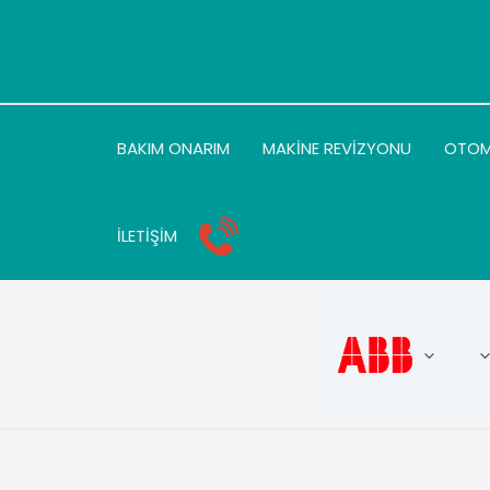
İçeriğe
atla
İnvertör Merkezi
BAKIM ONARIM
MAKİNE REVİZYONU
OTO
İLETİŞİM