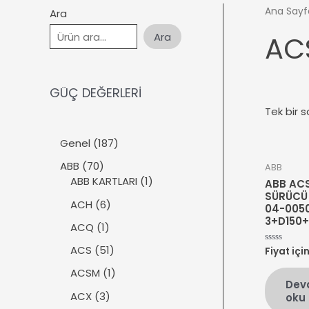
Ana Sayf
Ara
Ara
AC
GÜÇ DEĞERLERİ
Tek bir s
1
Genel
187
8
7
ABB
70
ABB
7
0
1
ABB KARTLARI
1
ABB AC
ü
ü
ü
SÜRÜCÜ
r
6
ACH
6
04-005
r
r
ü
ü
3+D150
ü
ü
1
ACQ
1
n
r
n
n
ü
ü
5
ACS
51
Fiyat içi
5
r
üzerinden
n
1
0
ü
1
ACSM
1
oy
ü
Dev
aldı
n
ü
r
3
ACX
3
oku
r