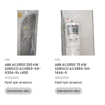
ABB
ABB
ABB ACS850 200 KW
ABB ACS850 75 KW
SÜRÜCÜ ACS850-04-
SÜRÜCÜ ACS850-04-
430A-5+J400
144A-5
5
Fiyat için arayınız
5
Fiyat için arayınız
üzerinden
üzerinden
0
0
oy
oy
Devamını oku
Devamını oku
aldı
aldı