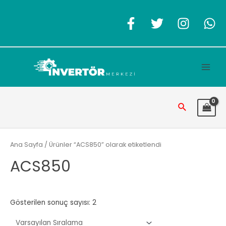
İçeriğe
atla
Main
Men
Arama
Ana Sayfa
/ Ürünler “ACS850” olarak etiketlendi
ACS850
Gösterilen sonuç sayısı: 2