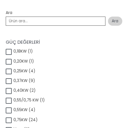
Ara
Ara
GÜÇ DEĞERLERİ
1
0,18KW
1
ü
1
0,20KW
1
r
ü
ü
4
0,25KW
4
r
n
ü
ü
9
0,37KW
9
r
n
ü
ü
2
0,40KW
2
r
n
ü
ü
1
0,55/0,75 KW
1
r
n
ü
ü
4
0,55KW
4
r
n
ü
ü
2
0,75KW
24
r
n
4
ü