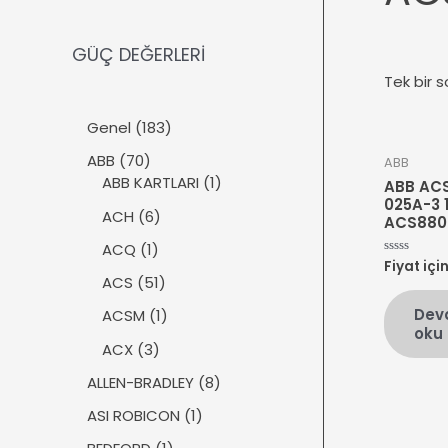
GÜÇ DEĞERLERİ
Tek bir s
1
Genel
183
8
7
ABB
70
ABB
3
0
1
ABB KARTLARI
1
ABB AC
ü
ü
ü
025A-3 
r
6
ACH
6
ACS880
r
r
ü
ü
ü
ü
1
ACQ
1
n
r
Fiyat içi
5
n
n
ü
üzerinden
ü
5
ACS
51
0
r
n
1
oy
Dev
ü
1
ACSM
1
aldı
ü
oku
n
ü
r
3
ACX
3
r
ü
ü
ü
8
ALLEN-BRADLEY
8
n
r
n
ü
ü
1
ASI ROBICON
1
r
n
ü
ü
1