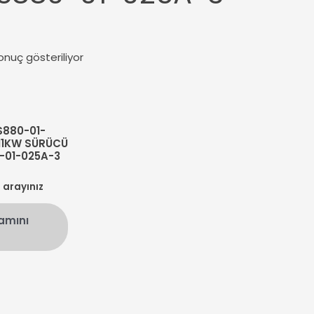
onuç gösteriliyor
S880-01-
11KW SÜRÜCÜ
-01-025A-3
n arayınız
amını