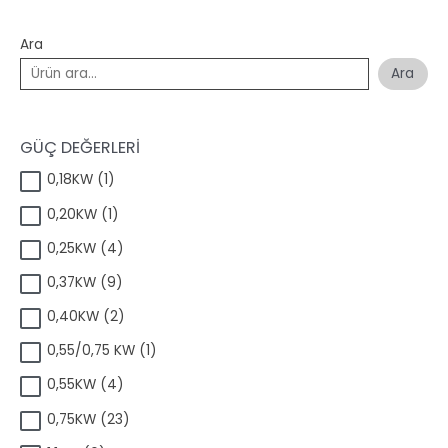
Ara
Ara
GÜÇ DEĞERLERİ
1
0,18KW
1
ü
1
0,20KW
1
r
ü
ü
4
0,25KW
4
r
n
ü
ü
9
0,37KW
9
r
n
ü
ü
2
0,40KW
2
r
n
ü
ü
1
0,55/0,75 KW
1
r
n
ü
ü
4
0,55KW
4
r
n
ü
ü
2
0,75KW
23
r
n
3
ü