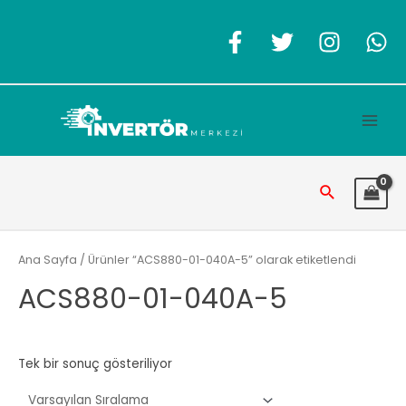
İçeriğe
atla
Main
Men
Arama
Ana Sayfa
/ Ürünler “ACS880-01-040A-5” olarak etiketlendi
ACS880-01-040A-5
Tek bir sonuç gösteriliyor