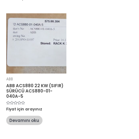
ABB
ABB ACS880 22 KW (SIFIR)
SÜRÜCÜ ACS880-01-
040A-5
5
Fiyat için arayınız
üzerinden
0
oy
Devamını oku
aldı