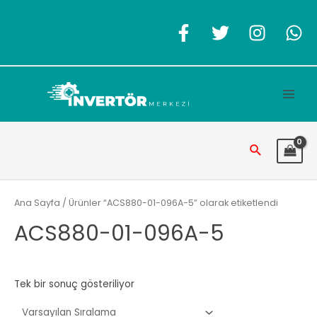
İçeriğe
atla
Main
Men
Arama
Ana Sayfa
/ Ürünler “ACS880-01-096A-5” olarak etiketlendi
ACS880-01-096A-5
Tek bir sonuç gösteriliyor