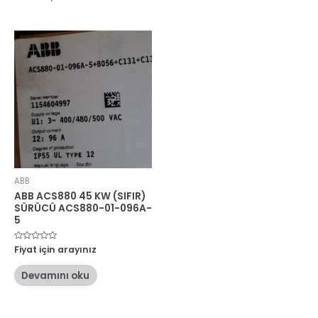
ABB
ABB ACS880 45 KW (SIFIR)
SÜRÜCÜ ACS880-01-096A-
5
5
Fiyat için arayınız
üzerinden
0
oy
Devamını oku
aldı