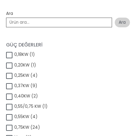
Ara
Ara
GÜÇ DEĞERLERİ
1
0,18KW
1
ü
1
0,20KW
1
r
ü
ü
4
0,25KW
4
r
n
ü
ü
9
0,37KW
9
r
n
ü
ü
2
0,40KW
2
r
n
ü
ü
1
0,55/0,75 KW
1
r
n
ü
ü
4
0,55KW
4
r
n
ü
ü
2
0,75KW
24
r
n
4
ü