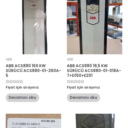
ABB
ABB
ABB ACS880 160 KW
ABB ACS880 18,5 KW
SÜRÜCÜ ACS880-01-260A-
SÜRÜCÜ ACS880-01-018A-
5
7+D150+E201
5
Fiyat için arayınız
5
Fiyat için arayınız
üzerinden
üzerinden
0
0
oy
oy
Devamını oku
Devamını oku
aldı
aldı