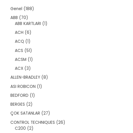
1
Genel
188
8
7
ABB
70
8
0
1
ABB KARTLARI
1
ü
ü
ü
r
6
ACH
6
r
r
ü
ü
ü
ü
1
ACQ
1
n
r
n
n
ü
ü
5
ACS
51
r
n
1
ü
1
ACSM
1
ü
n
ü
r
3
ACX
3
r
ü
ü
ü
8
ALLEN-BRADLEY
8
n
r
n
ü
ü
1
ASI ROBICON
1
r
n
ü
ü
1
BEDFORD
1
r
n
ü
ü
2
BERGES
2
r
n
ü
ü
2
ÇOK SATANLAR
27
r
n
7
ü
2
CONTROL TECHNIQUES
26
ü
n
2
6
C200
2
r