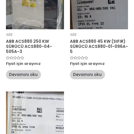
ABB
ABB
ABB ACS880 250 KW
ABB ACS880 45 KW (SIFIR)
SÜRÜCÜ ACS880-04-
SÜRÜCÜ ACS880-01-096A-
505A-3
5
5
Fiyat için arayınız
5
Fiyat için arayınız
üzerinden
üzerinden
0
0
oy
oy
Devamını oku
Devamını oku
aldı
aldı