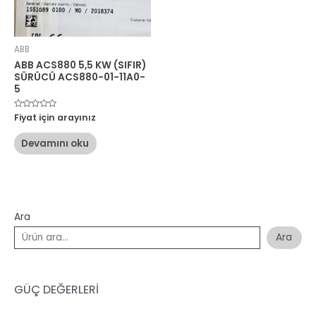
ABB
ABB ACS880 5,5 KW (SIFIR)
SÜRÜCÜ ACS880-01-11A0-
5
5
Fiyat için arayınız
üzerinden
0
oy
Devamını oku
aldı
Ara
Ara
GÜÇ DEĞERLERİ