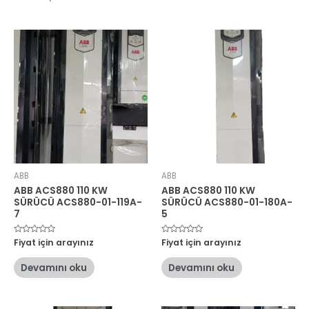
ABB
ABB
ABB ACS880 110 KW
ABB ACS880 110 KW
SÜRÜCÜ ACS880-01-119A-
SÜRÜCÜ ACS880-01-180A-
7
5
5
Fiyat için arayınız
5
Fiyat için arayınız
üzerinden
üzerinden
0
0
oy
oy
Devamını oku
Devamını oku
aldı
aldı