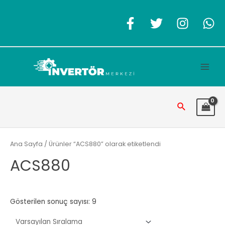
İçeriğe
atla
Main
Men
Arama
Ana Sayfa
/ Ürünler “ACS880” olarak etiketlendi
ACS880
Gösterilen sonuç sayısı: 9