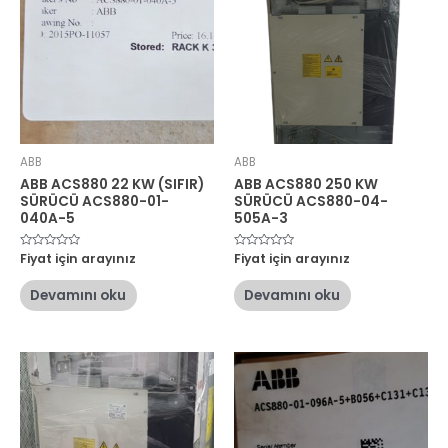
ABB
ABB
ABB ACS880 22 KW (SIFIR)
ABB ACS880 250 KW
SÜRÜCÜ ACS880-01-
SÜRÜCÜ ACS880-04-
040A-5
505A-3
5
Fiyat için arayınız
5
Fiyat için arayınız
üzerinden
üzerinden
0
0
oy
oy
Devamını oku
Devamını oku
aldı
aldı