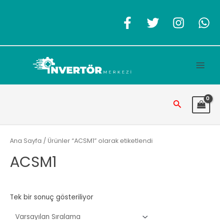
İçeriğe
atla
Main
Men
Arama
Ana Sayfa
/ Ürünler “ACSM1” olarak etiketlendi
ACSM1
Tek bir sonuç gösteriliyor