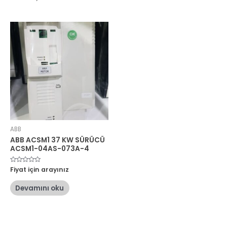
ABB
ABB ACSM1 37 KW SÜRÜCÜ
ACSM1-04AS-073A-4
5
Fiyat için arayınız
üzerinden
0
oy
Devamını oku
aldı