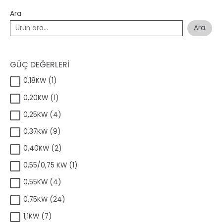
Ara
Ara
GÜÇ DEĞERLERİ
1
0,18KW
1
ü
1
0,20KW
1
r
ü
ü
4
0,25KW
4
r
n
ü
ü
9
0,37KW
9
r
n
ü
ü
2
0,40KW
2
r
n
ü
ü
1
0,55/0,75 KW
1
r
n
ü
ü
4
0,55KW
4
r
n
ü
ü
2
0,75KW
24
r
n
4
ü
7
1,1KW
7
ü
n