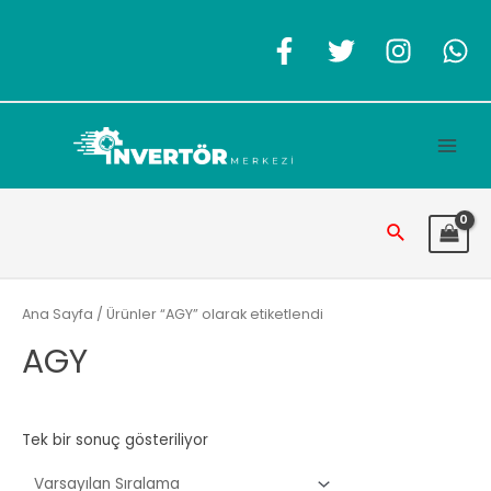
İçeriğe
atla
Main
Men
Arama
Ana Sayfa
/ Ürünler “AGY” olarak etiketlendi
AGY
Tek bir sonuç gösteriliyor