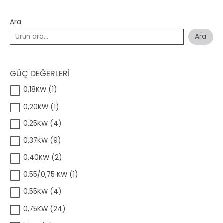
Ara
Ara
GÜÇ DEĞERLERİ
1
0,18KW
1
ü
1
0,20KW
1
r
ü
ü
4
0,25KW
4
r
n
ü
ü
9
0,37KW
9
r
n
ü
ü
2
0,40KW
2
r
n
ü
ü
1
0,55/0,75 KW
1
r
n
ü
ü
4
0,55KW
4
r
n
ü
ü
2
0,75KW
24
r
n
4
ü