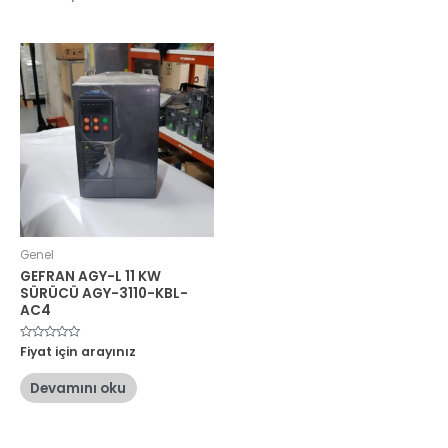
Genel
GEFRAN AGY-L 11 KW
SÜRÜCÜ AGY-3110-KBL-
AC4
5
Fiyat için arayınız
üzerinden
0
oy
Devamını oku
aldı