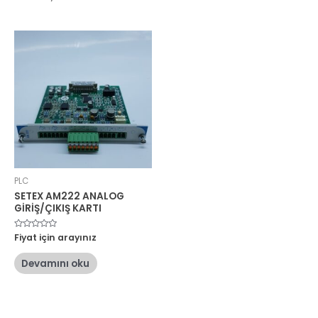
PLC
SETEX AM222 ANALOG
GİRİŞ/ÇIKIŞ KARTI
5
Fiyat için arayınız
üzerinden
0
oy
Devamını oku
aldı