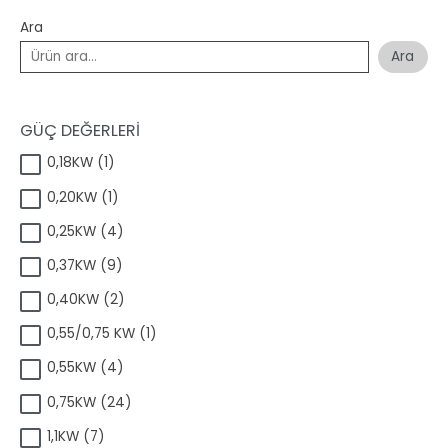
Ara
Ara
GÜÇ DEĞERLERİ
1
0,18KW
1
ü
1
0,20KW
1
r
ü
ü
4
0,25KW
4
r
n
ü
ü
9
0,37KW
9
r
n
ü
ü
2
0,40KW
2
r
n
ü
ü
1
0,55/0,75 KW
1
r
n
ü
ü
4
0,55KW
4
r
n
ü
ü
2
0,75KW
24
r
n
4
ü
7
1,1KW
7
ü
n