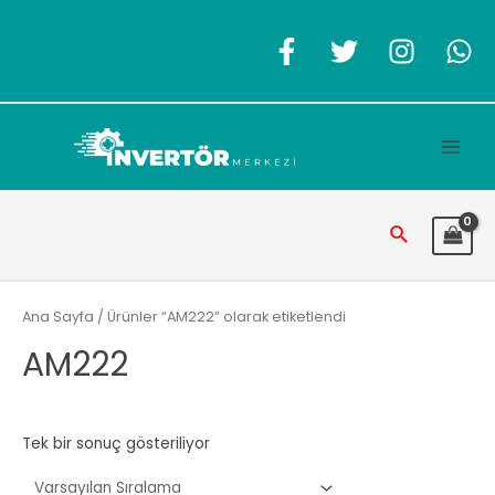
İçeriğe
atla
Main
Men
Arama
Ana Sayfa
/ Ürünler “AM222” olarak etiketlendi
AM222
Tek bir sonuç gösteriliyor