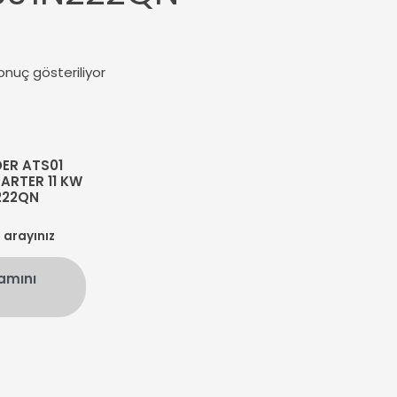
onuç gösteriliyor
ER ATS01
ARTER 11 KW
222QN
n arayınız
amını