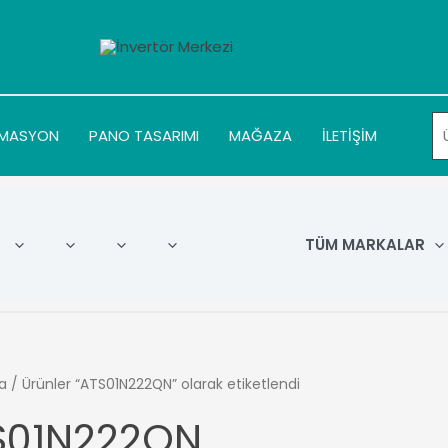
MASYON
PANO TASARIMI
MAĞAZA
İLETİŞİM
TÜM MARKALAR
a
/ Ürünler “ATS01N222QN” olarak etiketlendi
S01N222QN