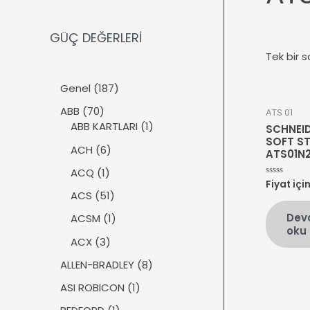
GÜÇ DEĞERLERİ
Tek bir s
1
Genel
187
8
7
ABB
70
ATS 01
7
0
1
ABB KARTLARI
1
SCHNEID
ü
ü
ü
SOFT ST
r
6
ACH
6
ATS01N
r
r
ü
ü
ü
ü
1
ACQ
1
n
r
Fiyat içi
5
n
n
ü
üzerinden
ü
5
ACS
51
0
r
n
1
oy
Dev
ü
1
ACSM
1
aldı
ü
oku
n
ü
r
3
ACX
3
r
ü
ü
ü
8
ALLEN-BRADLEY
8
n
r
n
ü
ü
1
ASI ROBICON
1
r
n
ü
ü
1