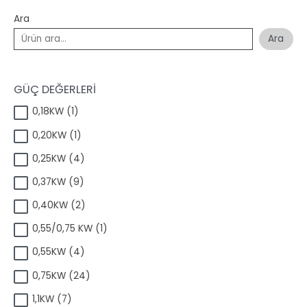
Ara
Ara
GÜÇ DEĞERLERİ
1
0,18KW
1
ü
1
0,20KW
1
r
ü
ü
4
0,25KW
4
r
n
ü
ü
9
0,37KW
9
r
n
ü
ü
2
0,40KW
2
r
n
ü
ü
1
0,55/0,75 KW
1
r
n
ü
ü
4
0,55KW
4
r
n
ü
ü
2
0,75KW
24
r
n
4
ü
7
1,1KW
7
ü
n