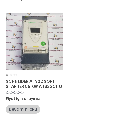
ATS 22
SCHNEIDER ATS22 SOFT
STARTER 55 KW ATS22C11Q
5
Fiyat için arayınız
üzerinden
0
oy
Devamını oku
aldı