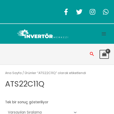
İçeriğe
atla
Main
Men
Arama
Ana Sayfa
/ Ürünler “ATS22C11Q” olarak etiketlendi
ATS22C11Q
Tek bir sonuç gösteriliyor