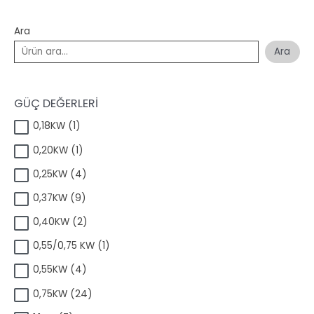
Ara
Ara
GÜÇ DEĞERLERİ
1
0,18KW
1
ü
1
0,20KW
1
r
ü
ü
4
0,25KW
4
r
n
ü
ü
9
0,37KW
9
r
n
ü
ü
2
0,40KW
2
r
n
ü
ü
1
0,55/0,75 KW
1
r
n
ü
ü
4
0,55KW
4
r
n
ü
ü
2
0,75KW
24
r
n
4
ü