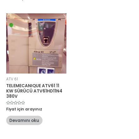
ATV 61
TELEMECANIQUE ATV61 11
KW SÜRÜCÜ ATV61HD11N4
380V
5
Fiyat için arayınız
üzerinden
0
oy
Devamını oku
aldı