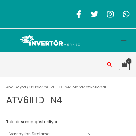
İçeriğe
atla
Main
Men
Arama
Ana Sayfa
/ Ürünler “ATV61HD11N4” olarak etiketlendi
ATV61HD11N4
Tek bir sonuç gösteriliyor