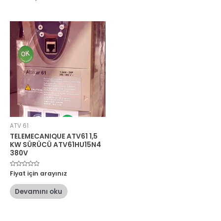
ATV 61
TELEMECANIQUE ATV61 1,5
KW SÜRÜCÜ ATV61HU15N4
380V
5
Fiyat için arayınız
üzerinden
0
oy
Devamını oku
aldı