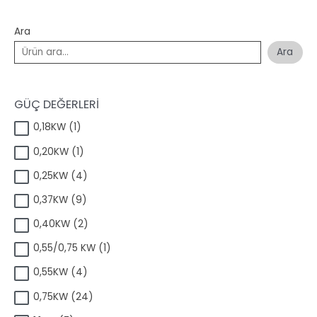
Ara
Ara
GÜÇ DEĞERLERİ
1
0,18KW
1
ü
1
0,20KW
1
r
ü
ü
4
0,25KW
4
r
n
ü
ü
9
0,37KW
9
r
n
ü
ü
2
0,40KW
2
r
n
ü
ü
1
0,55/0,75 KW
1
r
n
ü
ü
4
0,55KW
4
r
n
ü
ü
2
0,75KW
24
r
n
4
ü