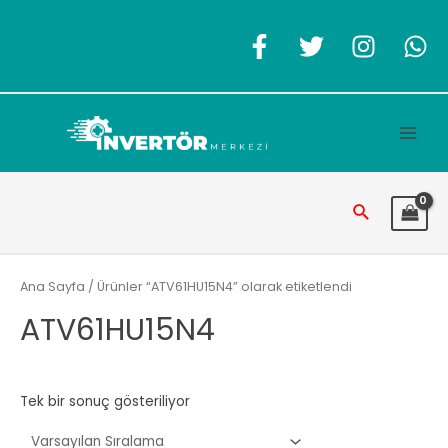
İçeriğe
atla
Main
Men
Arama
Ana Sayfa
/ Ürünler “ATV61HU15N4” olarak etiketlendi
ATV61HU15N4
Tek bir sonuç gösteriliyor