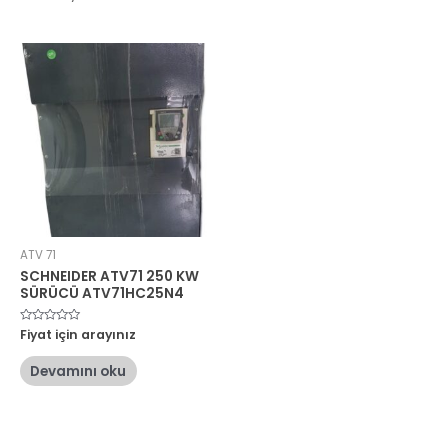
ATV 71
SCHNEIDER ATV71 250 KW
SÜRÜCÜ ATV71HC25N4
5
Fiyat için arayınız
üzerinden
0
oy
Devamını oku
aldı