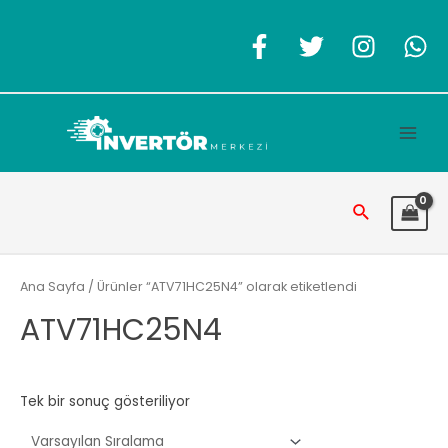
İçeriğe
atla
Main
Men
Arama
Ana Sayfa
/ Ürünler “ATV71HC25N4” olarak etiketlendi
ATV71HC25N4
Tek bir sonuç gösteriliyor