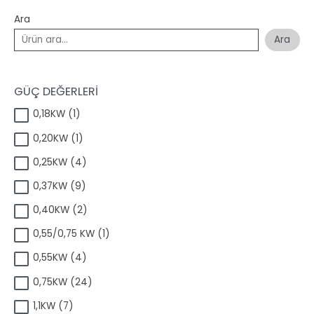
Ara
Ara
GÜÇ DEĞERLERİ
1
0,18KW
1
ü
1
0,20KW
1
r
ü
ü
4
0,25KW
4
r
n
ü
ü
9
0,37KW
9
r
n
ü
ü
2
0,40KW
2
r
n
ü
ü
1
0,55/0,75 KW
1
r
n
ü
ü
4
0,55KW
4
r
n
ü
ü
2
0,75KW
24
r
n
4
ü
7
1,1KW
7
ü
n