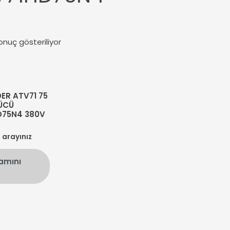
onuç gösteriliyor
ER ATV71 75
ÜCÜ
D75N4 380V
n arayınız
amını