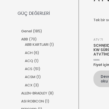
GÜÇ DEĞERLERİ
Tek bir s
1
Genel
185
8
7
ABB
70
ATV 71
5
0
1
ABB KARTLARI
1
SCHNEID
ü
ü
ü
KW SÜR
r
6
ACH
6
ATV71H
r
r
ü
ü
ü
ü
1
ACQ
1
n
r
Fiyat içi
5
n
n
ü
üzerinden
ü
5
ACS
51
0
r
n
1
oy
Dev
ü
1
ACSM
1
aldı
ü
oku
n
ü
r
3
ACX
3
r
ü
ü
ü
8
ALLEN-BRADLEY
8
n
r
n
ü
ü
1
ASI ROBICON
1
r
n
ü
ü
1