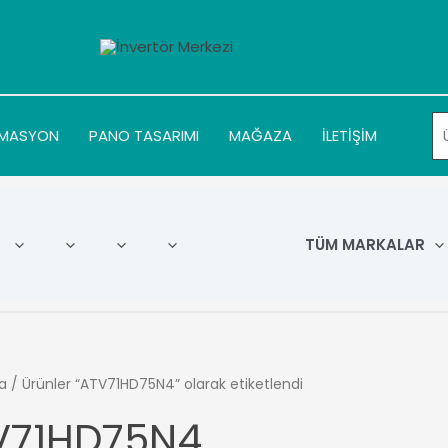
MASYON
PANO TASARIMI
MAĞAZA
İLETİŞİM
TÜM MARKALAR
a
/ Ürünler “ATV71HD75N4” olarak etiketlendi
V71HD75N4