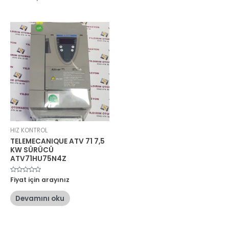
HIZ KONTROL
TELEMECANIQUE ATV 71 7,5
KW SÜRÜCÜ
ATV71HU75N4Z
5
Fiyat için arayınız
üzerinden
0
oy
Devamını oku
aldı