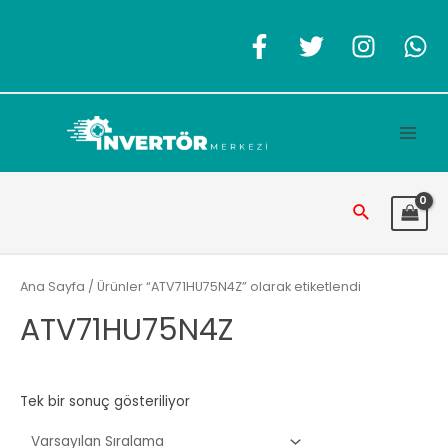
İçeriğe
atla
Main
Men
Arama
Ana Sayfa
/ Ürünler “ATV71HU75N4Z” olarak etiketlendi
ATV71HU75N4Z
Tek bir sonuç gösteriliyor