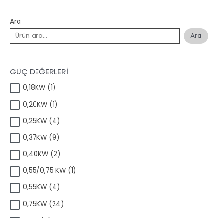
Ara
Ara
GÜÇ DEĞERLERİ
1
0,18KW
1
ü
1
0,20KW
1
r
ü
ü
4
0,25KW
4
r
n
ü
ü
9
0,37KW
9
r
n
ü
ü
2
0,40KW
2
r
n
ü
ü
1
0,55/0,75 KW
1
r
n
ü
ü
4
0,55KW
4
r
n
ü
ü
2
0,75KW
24
r
n
4
ü