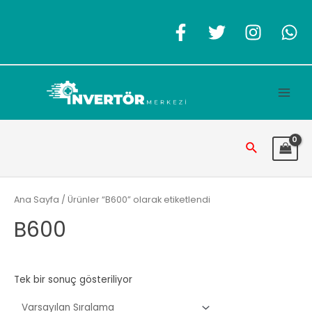
İçeriğe
atla
Main
Men
Arama
Ana Sayfa
/ Ürünler “B600” olarak etiketlendi
B600
Tek bir sonuç gösteriliyor