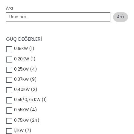
Ara
Ara
GÜÇ DEĞERLERİ
1
0,18KW
1
ü
1
0,20KW
1
r
ü
ü
4
0,25KW
4
r
n
ü
ü
9
0,37KW
9
r
n
ü
ü
2
0,40KW
2
r
n
ü
ü
1
0,55/0,75 KW
1
r
n
ü
ü
4
0,55KW
4
r
n
ü
ü
2
0,75KW
24
r
n
4
ü
7
1,1KW
7
ü
n