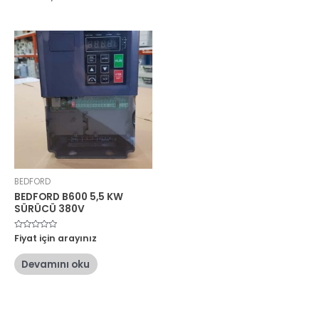
BEDFORD
BEDFORD B600 5,5 KW
SÜRÜCÜ 380V
5
Fiyat için arayınız
üzerinden
0
oy
Devamını oku
aldı