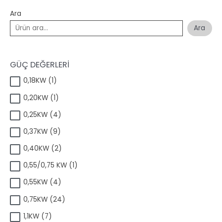
Ara
Ara
GÜÇ DEĞERLERİ
1
0,18KW
1
ü
1
0,20KW
1
r
ü
ü
4
0,25KW
4
r
n
ü
ü
9
0,37KW
9
r
n
ü
ü
2
0,40KW
2
r
n
ü
ü
1
0,55/0,75 KW
1
r
n
ü
ü
4
0,55KW
4
r
n
ü
ü
2
0,75KW
24
r
n
4
ü
7
1,1KW
7
ü
n