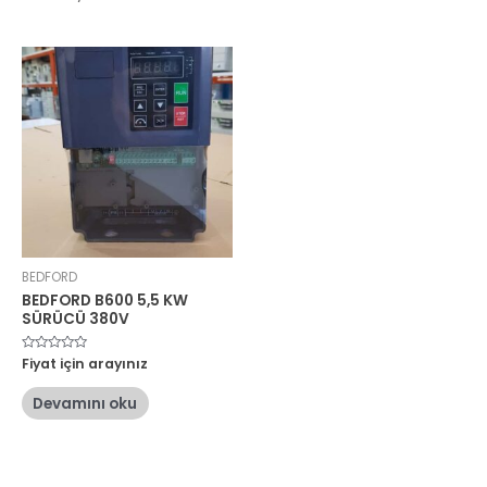
BEDFORD
BEDFORD B600 5,5 KW
SÜRÜCÜ 380V
5
Fiyat için arayınız
üzerinden
0
oy
Devamını oku
aldı