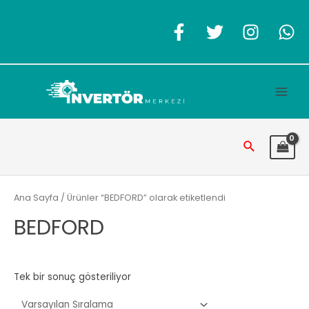
İçeriğe
atla
Main
Men
Arama
Ana Sayfa
/ Ürünler “BEDFORD” olarak etiketlendi
BEDFORD
Tek bir sonuç gösteriliyor