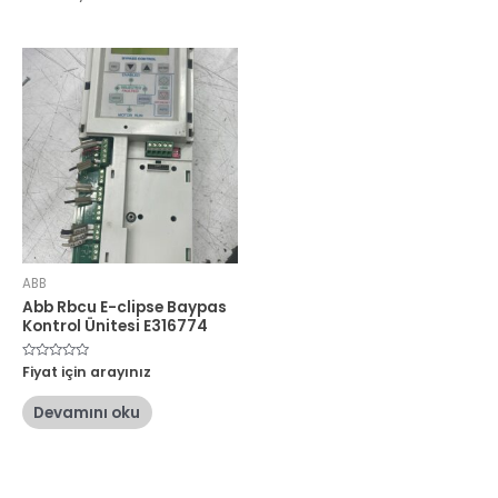
ABB
Abb Rbcu E-clipse Baypas
Kontrol Ünitesi E316774
5
Fiyat için arayınız
üzerinden
0
oy
Devamını oku
aldı