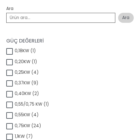
Ara
Ara
GÜÇ DEĞERLERİ
1
0,18KW
1
ü
1
0,20KW
1
r
ü
ü
4
0,25KW
4
r
n
ü
ü
9
0,37KW
9
r
n
ü
ü
2
0,40KW
2
r
n
ü
ü
1
0,55/0,75 KW
1
r
n
ü
ü
4
0,55KW
4
r
n
ü
ü
2
0,75KW
24
r
n
4
ü
7
1,1KW
7
ü
n