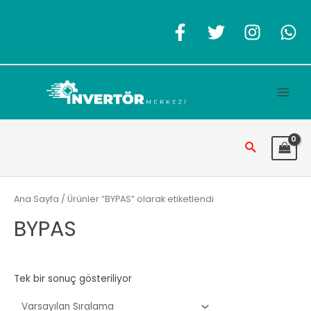
İçeriğe
atla
Main
Men
Arama
Ana Sayfa
/ Ürünler “BYPAS” olarak etiketlendi
BYPAS
Tek bir sonuç gösteriliyor