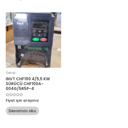
Genel
INVT CHF100 4/5,5 KW
SÜRÜCÜ CHF100A-
004G/5R5P-4
5
Fiyat için arayınız
üzerinden
0
oy
Devamını oku
aldı