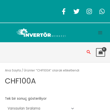
İçeriğe
atla
Main
Men
Arama
Ana Sayfa
/ Ürünler “CHF100A” olarak etiketlendi
CHF100A
Tek bir sonuç gösteriliyor