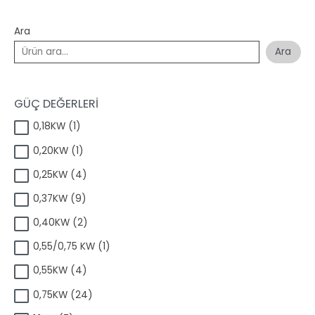
Ara
Ara
GÜÇ DEĞERLERİ
1
0,18KW
1
ü
1
0,20KW
1
r
ü
ü
4
0,25KW
4
r
n
ü
ü
9
0,37KW
9
r
n
ü
ü
2
0,40KW
2
r
n
ü
ü
1
0,55/0,75 KW
1
r
n
ü
ü
4
0,55KW
4
r
n
ü
ü
2
0,75KW
24
r
n
4
ü