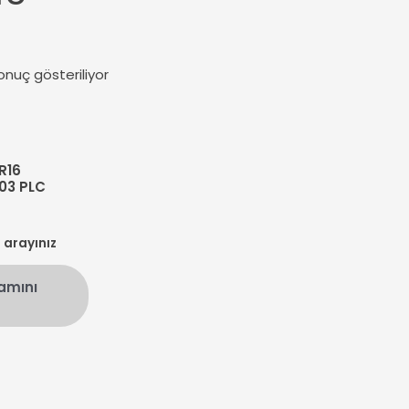
onuç gösteriliyor
R16
03 PLC
n arayınız
amını