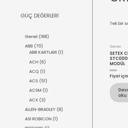
GÜÇ DEĞERLERİ
Tek bir s
1
Genel
188
8
7
ABB
70
Genel
8
0
1
ABB KARTLARI
1
SETEX C
ü
ü
ü
STC000
r
6
ACH
6
MODÜL
r
r
ü
ü
ü
ü
1
ACQ
1
n
r
Fiyat içi
5
n
n
ü
üzerinden
ü
5
ACS
51
0
r
n
1
oy
Dev
ü
1
ACSM
1
aldı
ü
oku
n
ü
r
3
ACX
3
r
ü
ü
ü
8
ALLEN-BRADLEY
8
n
r
n
ü
ü
1
ASI ROBICON
1
r
n
ü
ü
1