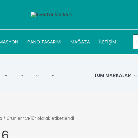
MASYON
PANO TASARIMI
MAĞAZA
İLETİŞİM
TÜM MARKALAR
a
/ Ürünler “CR16” olarak etiketlendi
16