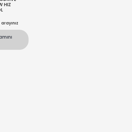
W HIZ
L
n arayınız
amını