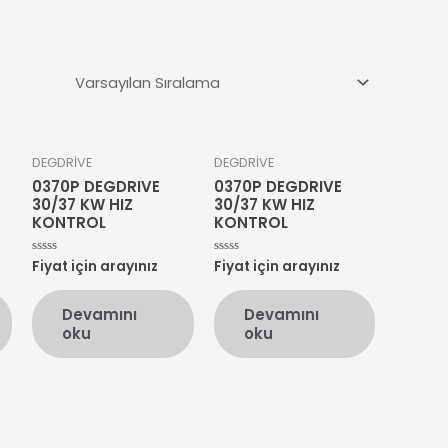
DEGDRİVE
DEGDRİVE
0370P DEGDRIVE
0370P DEGDRIVE
30/37 KW HIZ
30/37 KW HIZ
KONTROL
KONTROL
Fiyat için arayınız
Fiyat için arayınız
5
5
üzerinden
üzerinden
0
0
oy
oy
Devamını
Devamını
aldı
aldı
oku
oku