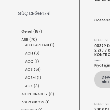
GÜÇ DEĞERLERİ
Gösteril
1
Genel
187
8
7
ABB
70
DEGDRİVE
7
0
1
ABB KARTLARI
1
0037P D
ü
ü
ü
2,2/3,7 
r
6
ACH
6
KONTRO
r
r
ü
ü
ü
ü
1
ACQ
1
n
r
Fiyat içi
5
n
n
ü
üzerinden
ü
5
ACS
51
0
r
n
1
oy
Dev
ü
1
ACSM
1
aldı
ü
oku
n
ü
r
3
ACX
3
r
ü
ü
ü
8
ALLEN-BRADLEY
8
n
r
n
ü
ü
1
ASI ROBICON
1
DEGDRİVE
r
n
ü
300P D
ü
1