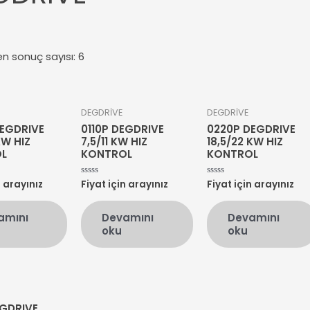
en sonuç sayısı: 6
DEGDRİVE
DEGDRİVE
EGDRIVE
0110P DEGDRIVE
0220P DEGDRIVE
KW HIZ
7,5/11 KW HIZ
18,5/22 KW HIZ
L
KONTROL
KONTROL
n arayınız
Fiyat için arayınız
Fiyat için arayınız
5
5
üzerinden
üzerinden
0
0
oy
oy
amını
Devamını
Devamını
aldı
aldı
oku
oku
EGDRIVE