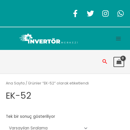
İçeriğe
atla
Main
Men
Arama
Ana Sayfa
/ Ürünler “EK-52” olarak etiketlendi
EK-52
Tek bir sonuç gösteriliyor