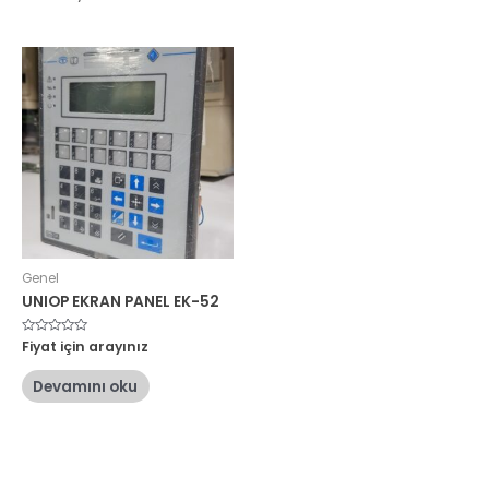
Genel
UNIOP EKRAN PANEL EK-52
5
Fiyat için arayınız
üzerinden
0
oy
Devamını oku
aldı