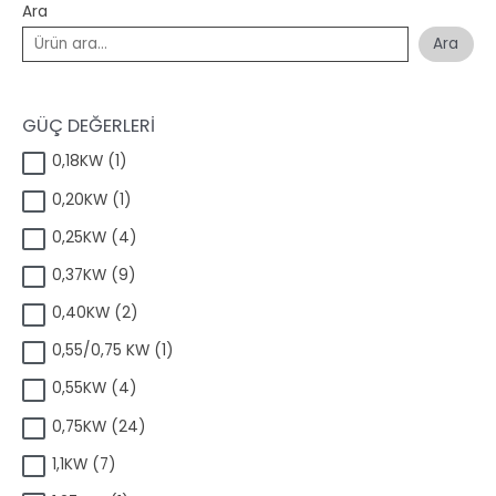
Ara
Ara
GÜÇ DEĞERLERİ
1
0,18KW
1
ü
1
0,20KW
1
r
ü
ü
4
0,25KW
4
r
n
ü
ü
9
0,37KW
9
r
n
ü
ü
2
0,40KW
2
r
n
ü
ü
1
0,55/0,75 KW
1
r
n
ü
ü
4
0,55KW
4
r
n
ü
ü
2
0,75KW
24
r
n
4
ü
7
1,1KW
7
ü
n
ü
r