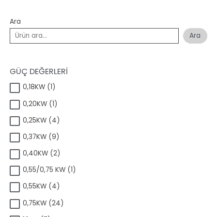
Ara
Ara
GÜÇ DEĞERLERİ
1
0,18KW
1
ü
1
0,20KW
1
r
ü
ü
4
0,25KW
4
r
n
ü
ü
9
0,37KW
9
r
n
ü
ü
2
0,40KW
2
r
n
ü
ü
1
0,55/0,75 KW
1
r
n
ü
ü
4
0,55KW
4
r
n
ü
ü
2
0,75KW
24
r
n
4
ü