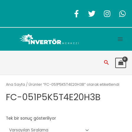
İçeriğe
atla
Main
Men
Arama
Ana Sayfa
/ Ürünler “FC-051P5K5T4E20H3B” olarak etiketlendi
FC-051P5K5T4E20H3B
Tek bir sonuç gösteriliyor