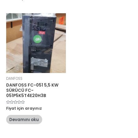
DANFOSS
DANFOSS FC-051 5,5 KW
SÜRÜCÜ FC-
051P5K5T4E20H3B
5
Fiyat için arayınız
üzerinden
0
oy
Devamını oku
aldı