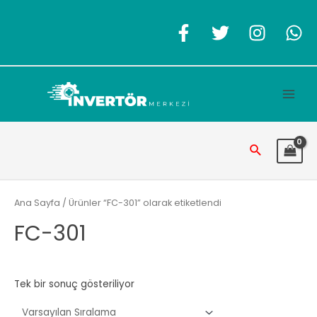
İçeriğe
atla
Main
Men
Arama
Ana Sayfa
/ Ürünler “FC-301” olarak etiketlendi
FC-301
Tek bir sonuç gösteriliyor