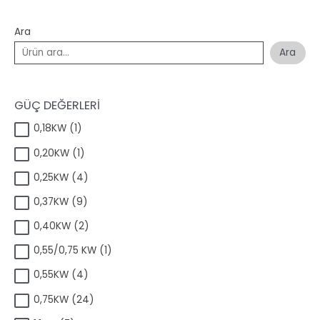
Ara
Ara
GÜÇ DEĞERLERİ
1
0,18KW
1
ü
1
0,20KW
1
r
ü
ü
4
0,25KW
4
r
n
ü
ü
9
0,37KW
9
r
n
ü
ü
2
0,40KW
2
r
n
ü
ü
1
0,55/0,75 KW
1
r
n
ü
ü
4
0,55KW
4
r
n
ü
ü
2
0,75KW
24
r
n
4
ü