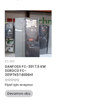
FC-301
DANFOSS FC-301 7,5 KW
SÜRÜCÜ FC-
301P7K5T4E66H1
5
Fiyat için arayınız
üzerinden
0
oy
Devamını oku
aldı