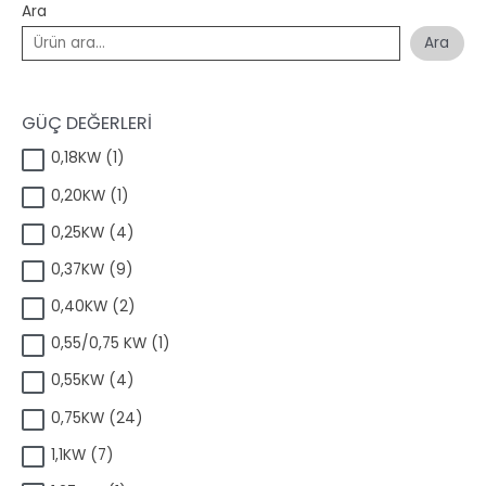
Ara
Ara
GÜÇ DEĞERLERİ
1
0,18KW
1
ü
1
0,20KW
1
r
ü
ü
4
0,25KW
4
r
n
ü
ü
9
0,37KW
9
r
n
ü
ü
2
0,40KW
2
r
n
ü
ü
1
0,55/0,75 KW
1
r
n
ü
ü
4
0,55KW
4
r
n
ü
ü
2
0,75KW
24
r
n
4
ü
7
1,1KW
7
ü
n
ü
r