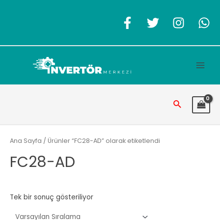
İçeriğe
atla
Main
Men
Arama
Ana Sayfa
/ Ürünler “FC28-AD” olarak etiketlendi
FC28-AD
Tek bir sonuç gösteriliyor