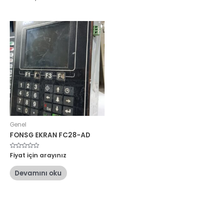
Genel
FONSG EKRAN FC28-AD
5
Fiyat için arayınız
üzerinden
0
oy
Devamını oku
aldı