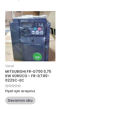
Genel
MITSUBISHI FR-D700 0,75
KW SÜRÜCÜ – FR-D740-
022SC-EC
5
Fiyat için arayınız
üzerinden
0
oy
Devamını oku
aldı