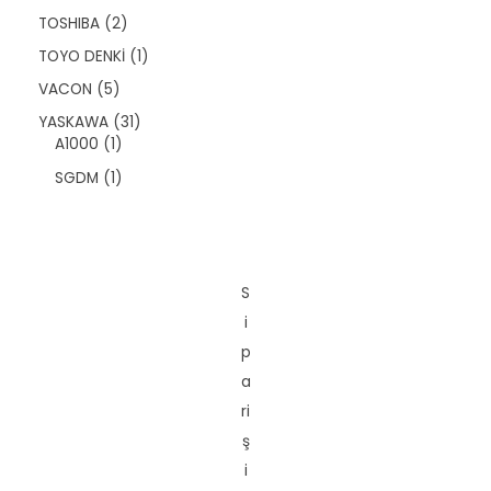
ü
9
ü
2
TOSHIBA
2
n
ü
n
ü
r
1
TOYO DENKİ
1
r
ü
ü
ü
5
VACON
5
n
r
n
ü
ü
3
YASKAWA
31
r
n
1
1
A1000
1
ü
ü
ü
n
1
SGDM
1
r
r
ü
ü
ü
r
n
n
ü
n
S
i
p
a
ri
ş
i