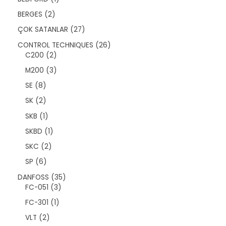
r
n
ü
ü
2
BERGES
2
r
n
ü
ü
2
ÇOK SATANLAR
27
r
n
7
ü
2
CONTROL TECHNIQUES
26
ü
n
2
6
C200
2
r
ü
ü
ü
3
M200
3
r
r
n
ü
ü
ü
8
SE
8
r
n
n
ü
ü
2
SK
2
r
n
ü
ü
1
SKB
1
r
n
ü
ü
1
SKBD
1
r
n
ü
ü
2
SKC
2
r
n
ü
ü
6
SP
6
r
n
ü
ü
3
DANFOSS
35
r
n
3
5
FC-051
3
ü
ü
ü
n
1
FC-301
1
r
r
ü
ü
ü
2
VLT
2
r