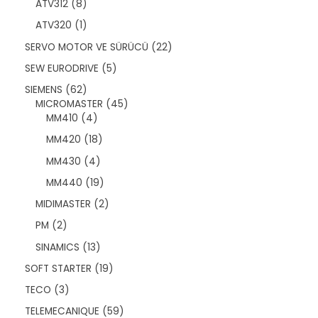
ü
8
ATV312
8
r
n
ü
ü
1
ATV320
1
r
n
ü
ü
2
SERVO MOTOR VE SÜRÜCÜ
22
r
n
2
ü
5
SEW EURODRIVE
5
ü
n
ü
r
6
SIEMENS
62
r
ü
2
4
MICROMASTER
45
ü
n
ü
4
5
MM410
4
n
r
ü
ü
1
MM420
18
ü
r
r
8
n
ü
ü
4
MM430
4
ü
n
n
ü
r
1
MM440
19
r
ü
9
ü
2
MIDIMASTER
2
n
ü
n
ü
r
2
PM
2
r
ü
ü
ü
1
SINAMICS
13
n
r
n
3
ü
1
SOFT STARTER
19
ü
n
9
r
3
TECO
3
ü
ü
ü
r
5
TELEMECANIQUE
59
n
r