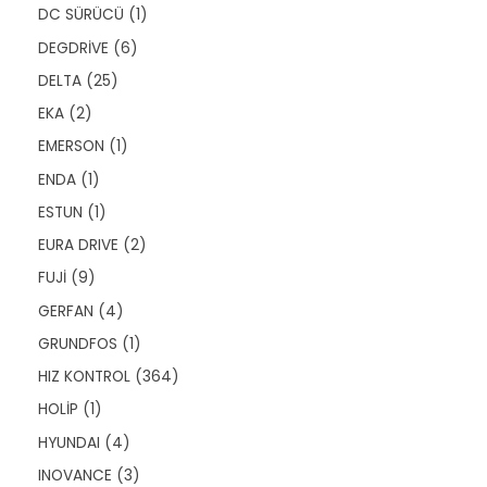
n
n
ü
ü
1
DC SÜRÜCÜ
1
r
n
ü
ü
6
DEGDRİVE
6
r
n
ü
ü
2
DELTA
25
r
n
5
ü
2
EKA
2
ü
n
ü
r
1
EMERSON
1
r
ü
ü
ü
1
ENDA
1
n
r
n
ü
ü
1
ESTUN
1
r
n
ü
ü
2
EURA DRIVE
2
r
n
ü
ü
9
FUJİ
9
r
n
ü
ü
4
GERFAN
4
r
n
ü
ü
1
GRUNDFOS
1
r
n
ü
ü
3
HIZ KONTROL
364
r
n
6
ü
1
HOLİP
1
4
n
ü
ü
4
HYUNDAI
4
r
r
ü
ü
3
INOVANCE
3
ü
r