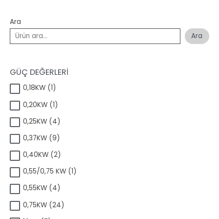
Ara
Ara
GÜÇ DEĞERLERİ
1
0,18KW
1
ü
1
0,20KW
1
r
ü
ü
4
0,25KW
4
r
n
ü
ü
9
0,37KW
9
r
n
ü
ü
2
0,40KW
2
r
n
ü
ü
1
0,55/0,75 KW
1
r
n
ü
ü
4
0,55KW
4
r
n
ü
ü
2
0,75KW
24
r
n
4
ü