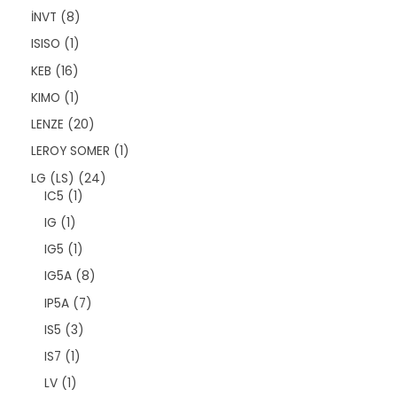
n
ü
n
ü
8
İNVT
8
r
n
ü
ü
1
ISISO
1
r
n
ü
ü
1
KEB
16
r
n
6
ü
1
KIMO
1
ü
n
ü
r
2
LENZE
20
r
ü
0
ü
1
LEROY SOMER
1
n
ü
n
ü
r
2
LG (LS)
24
r
ü
1
4
IC5
1
ü
n
ü
ü
n
1
IG
1
r
r
ü
ü
ü
1
IG5
1
r
n
n
ü
ü
8
IG5A
8
r
n
ü
ü
7
IP5A
7
r
n
ü
ü
3
IS5
3
r
n
ü
ü
1
IS7
1
r
n
ü
ü
1
LV
1
r