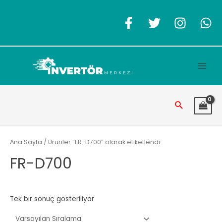
İçeriğe
atla
Main
Men
Arama
Ana Sayfa
/ Ürünler “FR-D700” olarak etiketlendi
FR-D700
Tek bir sonuç gösteriliyor