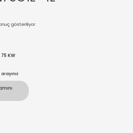
onuç gösteriliyor
N 75 KW
n arayınız
amını