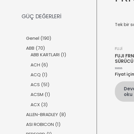
GÜÇ DEĞERLERİ
Tek bir s
1
Genel
190
9
7
ABB
70
FUJİ
0
0
1
ABB KARTLARI
1
FUJI FR
ü
ü
ü
SÜRÜCÜ
r
6
ACH
6
r
r
ü
ü
ü
ü
1
ACQ
1
Fiyat içi
5
n
r
üzerinden
n
n
ü
0
ü
5
ACS
51
oy
r
Dev
aldı
n
1
ü
1
oku
ACSM
1
ü
n
ü
r
3
ACX
3
r
ü
ü
ü
8
ALLEN-BRADLEY
8
n
r
n
ü
ü
1
ASI ROBICON
1
r
n
ü
ü
1