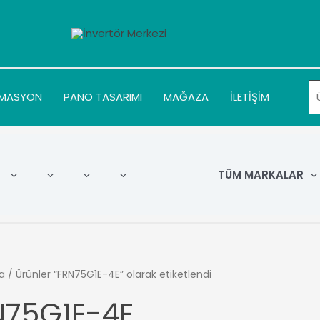
MASYON
PANO TASARIMI
MAĞAZA
İLETİŞİM
TÜM MARKALAR
a
/ Ürünler “FRN75G1E-4E” olarak etiketlendi
N75G1E-4E