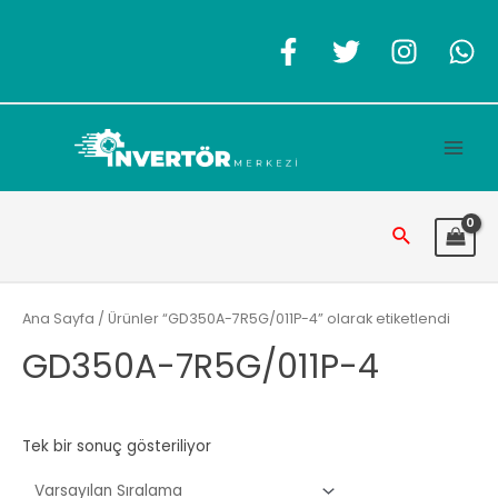
İçeriğe
atla
Main
Men
Arama
Ana Sayfa
/ Ürünler “GD350A-7R5G/011P-4” olarak etiketlendi
GD350A-7R5G/011P-4
Tek bir sonuç gösteriliyor