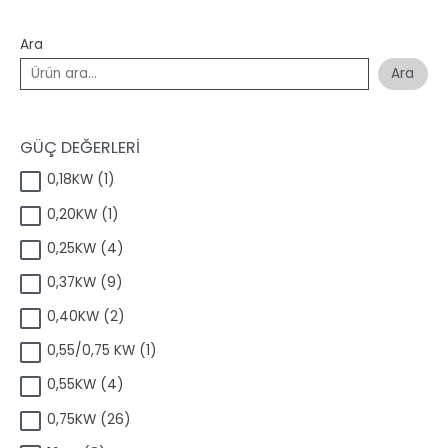
Ara
Ara
GÜÇ DEĞERLERİ
1
0,18KW
1
ü
1
0,20KW
1
r
ü
ü
4
0,25KW
4
r
n
ü
ü
9
0,37KW
9
r
n
ü
ü
2
0,40KW
2
r
n
ü
ü
1
0,55/0,75 KW
1
r
n
ü
ü
4
0,55KW
4
r
n
ü
ü
2
0,75KW
26
r
n
6
ü