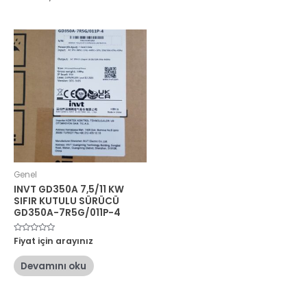
Genel
INVT GD350A 7,5/11 KW
SIFIR KUTULU SÜRÜCÜ
GD350A-7R5G/011P-4
5
Fiyat için arayınız
üzerinden
0
oy
Devamını oku
aldı