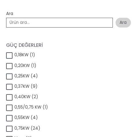
Ara
Ara
GÜÇ DEĞERLERİ
1
0,18KW
1
ü
1
0,20KW
1
r
ü
ü
4
0,25KW
4
r
n
ü
ü
9
0,37KW
9
r
n
ü
ü
2
0,40KW
2
r
n
ü
ü
1
0,55/0,75 KW
1
r
n
ü
ü
4
0,55KW
4
r
n
ü
ü
2
0,75KW
24
r
n
4
ü