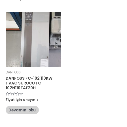
DANFOSS
DANFOSS FC-102 110KW
HVAC SÜRÜCÜ FC-
102N110T4E20H
5
Fiyat için arayınız
üzerinden
0
oy
Devamını oku
aldı