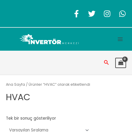
İçeriğe
atla
Main
Men
Arama
Ana Sayfa
/ Ürünler “HVAC” olarak etiketlendi
HVAC
Tek bir sonuç gösteriliyor