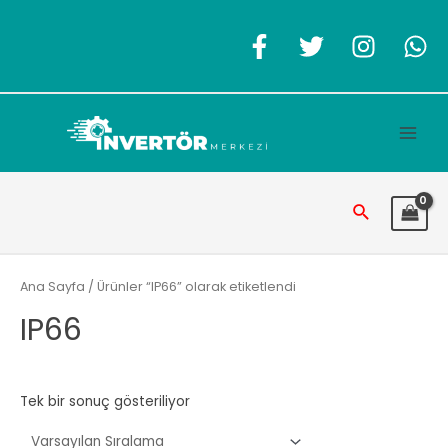
İçeriğe
atla
Main
Men
Arama
Ana Sayfa
/ Ürünler “IP66” olarak etiketlendi
IP66
Tek bir sonuç gösteriliyor