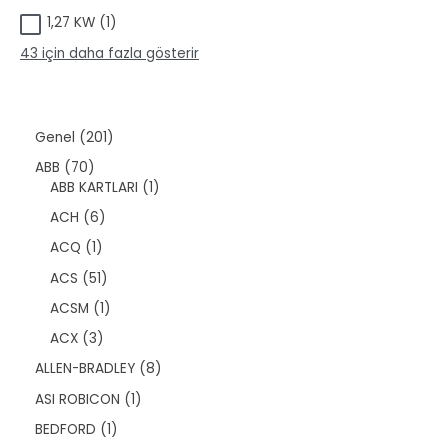
ü
r
1
1,27 KW
1
r
ü
ü
ü
n
43 için daha fazla gösterir
r
n
ü
n
2
Genel
201
0
7
ABB
70
1
0
1
ABB KARTLARI
1
ü
ü
ü
r
6
ACH
6
r
r
ü
ü
ü
ü
1
ACQ
1
n
r
n
n
ü
ü
5
ACS
51
r
n
1
ü
1
ACSM
1
ü
n
ü
r
3
ACX
3
r
ü
ü
ü
8
ALLEN-BRADLEY
8
n
r
n
ü
ü
1
ASI ROBICON
1
r
n
ü
ü
1
BEDFORD
1
r
n