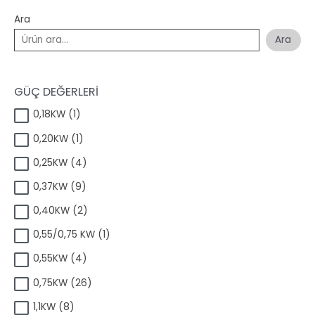
Ara
Ara
GÜÇ DEĞERLERİ
1
0,18KW
1
ü
1
0,20KW
1
r
ü
ü
4
0,25KW
4
r
n
ü
ü
9
0,37KW
9
r
n
ü
ü
2
0,40KW
2
r
n
ü
ü
1
0,55/0,75 KW
1
r
n
ü
ü
4
0,55KW
4
r
n
ü
ü
2
0,75KW
26
r
n
6
ü
8
1,1KW
8
ü
n