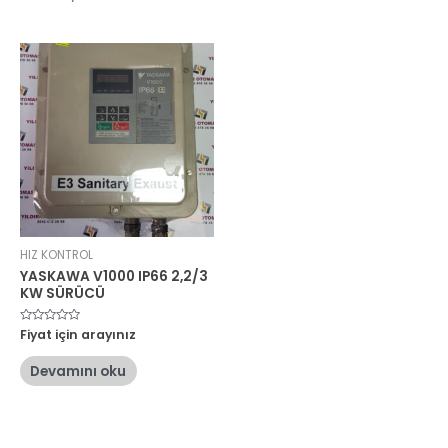
HIZ KONTROL
YASKAWA V1000 IP66 2,2/3
KW SÜRÜCÜ
5
Fiyat için arayınız
üzerinden
0
oy
Devamını oku
aldı