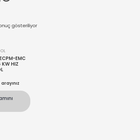
onuç gösteriliyor
ROL
FECPM-EMC
5 KW HIZ
L
n arayınız
amını