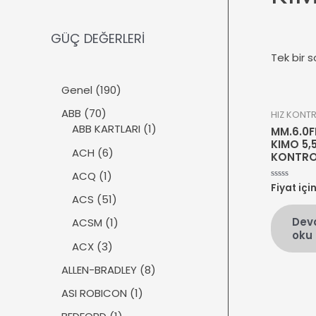
GÜÇ DEĞERLERİ
Tek bir s
1
Genel
190
9
7
ABB
70
HIZ KONT
0
0
1
ABB KARTLARI
1
MM.6.0
ü
ü
ü
KIMO 5,
r
6
ACH
6
KONTRO
r
r
ü
ü
ü
ü
1
ACQ
1
n
r
Fiyat içi
5
n
n
ü
üzerinden
ü
5
ACS
51
0
r
n
1
oy
Dev
ü
1
ACSM
1
aldı
ü
oku
n
ü
r
3
ACX
3
r
ü
ü
ü
8
ALLEN-BRADLEY
8
n
r
n
ü
ü
1
ASI ROBICON
1
r
n
ü
ü
1