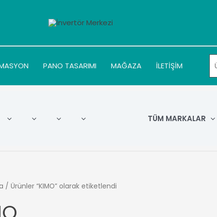
MASYON
PANO TASARIMI
MAĞAZA
İLETİŞİM
TÜM MARKALAR
a
/ Ürünler “KIMO” olarak etiketlendi
MO