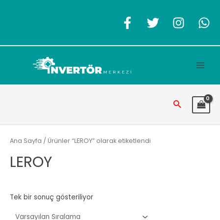
İçeriğe
atla
Main
Men
Arama
Ana Sayfa
/ Ürünler “LEROY” olarak etiketlendi
LEROY
Tek bir sonuç gösteriliyor