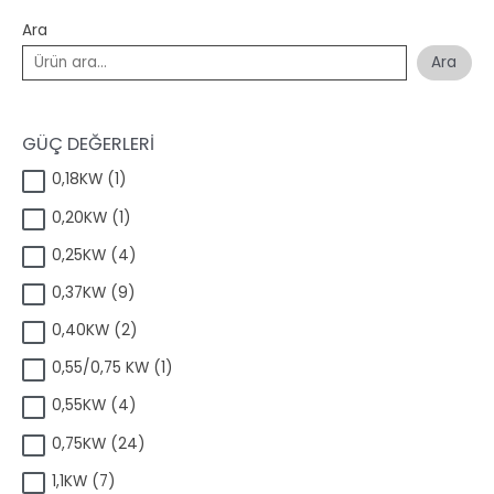
Ara
Ara
GÜÇ DEĞERLERİ
1
0,18KW
1
ü
1
0,20KW
1
r
ü
ü
4
0,25KW
4
r
n
ü
ü
9
0,37KW
9
r
n
ü
ü
2
0,40KW
2
r
n
ü
ü
1
0,55/0,75 KW
1
r
n
ü
ü
4
0,55KW
4
r
n
ü
ü
2
0,75KW
24
r
n
4
ü
7
1,1KW
7
ü
n