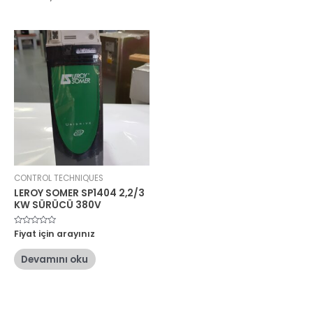
CONTROL TECHNIQUES
LEROY SOMER SP1404 2,2/3
KW SÜRÜCÜ 380V
5
Fiyat için arayınız
üzerinden
0
oy
Devamını oku
aldı