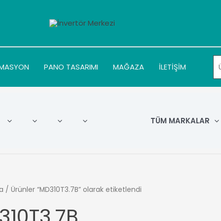
MASYON
PANO TASARIMI
MAĞAZA
İLETİŞİM
TÜM MARKALAR
a
/ Ürünler “MD310T3.7B” olarak etiketlendi
310T3.7B