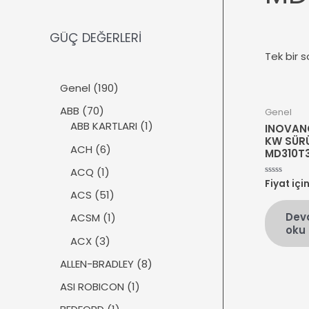
GÜÇ DEĞERLERİ
Tek bir s
1
Genel
190
9
7
ABB
70
Genel
0
0
1
ABB KARTLARI
1
INOVANC
ü
ü
ü
KW SÜR
r
6
ACH
6
MD310T3
r
r
ü
ü
ü
ü
1
ACQ
1
n
r
Fiyat içi
5
n
n
ü
üzerinden
ü
5
ACS
51
0
r
n
1
oy
Dev
ü
1
ACSM
1
aldı
ü
oku
n
ü
r
3
ACX
3
r
ü
ü
ü
8
ALLEN-BRADLEY
8
n
r
n
ü
ü
1
ASI ROBICON
1
r
n
ü
ü
1