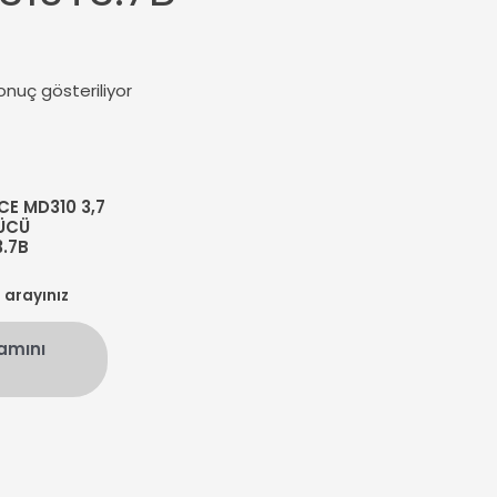
onuç gösteriliyor
E MD310 3,7
ÜCÜ
.7B
n arayınız
amını