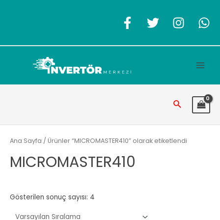
İçeriğe
atla
Main
Men
Arama
Ana Sayfa
/ Ürünler “MICROMASTER410” olarak etiketlendi
MICROMASTER410
Gösterilen sonuç sayısı: 4