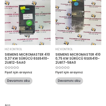
HIZ KONTROL
HIZ KONTROL
SIEMENS MICROMASTER 410
SIEMENS MICROMASTER 410
0,37 KW SÜRÜCÜ 6SE6410-
0,75 KW SÜRÜCÜ 6SE6410-
2UB12-5AA0
2UB17-5BA0
5
Fiyat için arayınız
5
Fiyat için arayınız
üzerinden
üzerinden
0
0
oy
oy
Devamını oku
Devamını oku
aldı
aldı
Ara