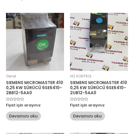
Genel
HIZ KONTROL
SIEMENS MICROMASTER 410
SIEMENS MICROMASTER 410
0,25 KW SÜRÜCÜ 6SE6410-
0,25 KW SÜRÜCÜ 6SE6410-
2BB12-5AA0
2UB12-5AA0
5
Fiyat için arayınız
5
Fiyat için arayınız
üzerinden
üzerinden
0
0
oy
oy
Devamını oku
Devamını oku
aldı
aldı