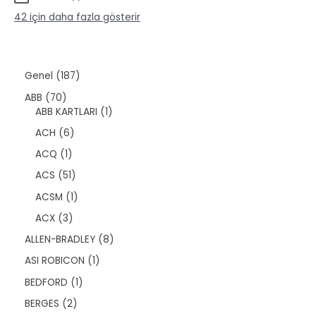
ü
ü
ü
n
42 için daha fazla gösterir
r
n
ü
n
1
Genel
187
8
7
ABB
70
7
0
1
ABB KARTLARI
1
ü
ü
ü
r
6
ACH
6
r
r
ü
ü
ü
ü
1
ACQ
1
n
r
n
n
ü
ü
5
ACS
51
r
n
1
ü
1
ACSM
1
ü
n
ü
r
3
ACX
3
r
ü
ü
ü
8
ALLEN-BRADLEY
8
n
r
n
ü
ü
1
ASI ROBICON
1
r
n
ü
ü
1
BEDFORD
1
r
n
ü
ü
2
BERGES
2
r