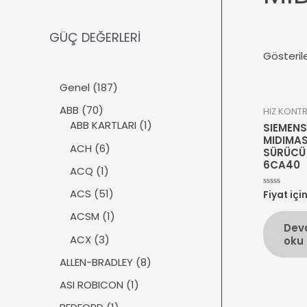
GÜÇ DEĞERLERİ
Gösteril
1
Genel
187
8
7
ABB
70
HIZ KONT
7
0
1
ABB KARTLARI
1
SIEMENS
ü
ü
ü
MIDIMAS
r
6
ACH
6
SÜRÜCÜ 
r
r
ü
ü
6CA40
ü
ü
1
ACQ
1
n
r
n
n
ü
ü
5
ACS
51
Fiyat içi
5
r
üzerinden
n
1
0
ü
1
ACSM
1
oy
ü
Dev
aldı
n
ü
r
3
ACX
3
oku
r
ü
ü
ü
8
ALLEN-BRADLEY
8
n
r
n
ü
ü
1
ASI ROBICON
1
r
n
ü
ü
1