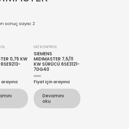
en sonuç sayısı: 2
ROL
HIZ KONTROL
SIEMENS
TER 0,75 KW
MIDIMASTER 7,5/11
6SE9213-
KW SÜRÜCÜ 6SE3121-
7DG40
n arayınız
Fiyat için arayınız
5
üzerinden
0
oy
amını
Devamını
aldı
oku