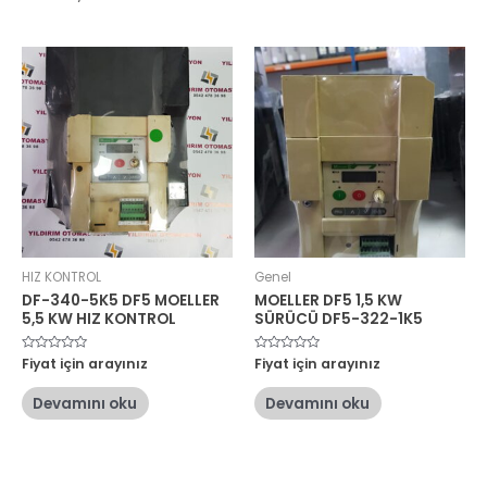
HIZ KONTROL
Genel
DF-340-5K5 DF5 MOELLER
MOELLER DF5 1,5 KW
5,5 KW HIZ KONTROL
SÜRÜCÜ DF5-322-1K5
5
Fiyat için arayınız
5
Fiyat için arayınız
üzerinden
üzerinden
0
0
oy
oy
Devamını oku
Devamını oku
aldı
aldı