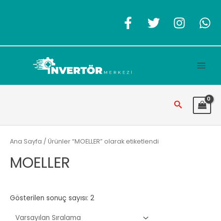
İçeriğe
atla
Main
Men
Arama
Ana Sayfa
/ Ürünler “MOELLER” olarak etiketlendi
MOELLER
Gösterilen sonuç sayısı: 2