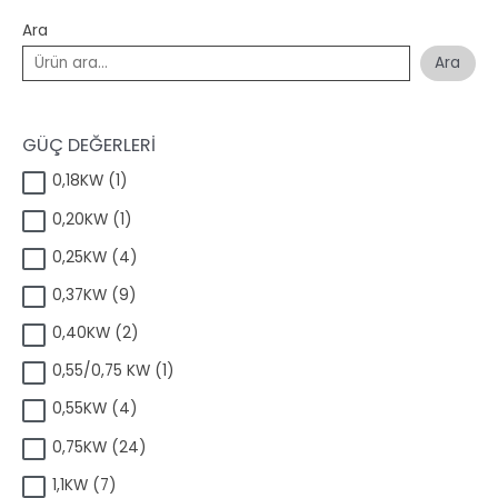
Ara
Ara
GÜÇ DEĞERLERİ
1
0,18KW
1
ü
1
0,20KW
1
r
ü
ü
4
0,25KW
4
r
n
ü
ü
9
0,37KW
9
r
n
ü
ü
2
0,40KW
2
r
n
ü
ü
1
0,55/0,75 KW
1
r
n
ü
ü
4
0,55KW
4
r
n
ü
ü
2
0,75KW
24
r
n
4
ü
7
1,1KW
7
ü
n