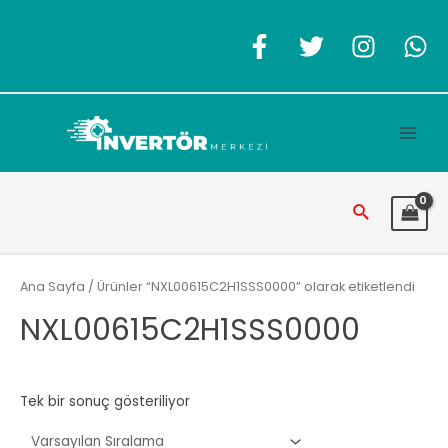
İçeriğe
atla
Main
Men
Arama
Ana Sayfa
/ Ürünler “NXL00615C2H1SSS0000” olarak etiketlendi
NXL00615C2H1SSS0000
Tek bir sonuç gösteriliyor