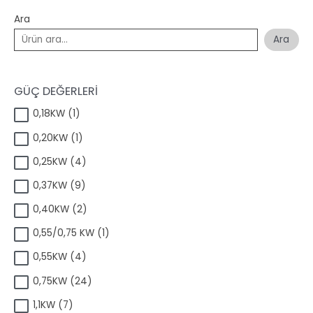
Ara
Ara
GÜÇ DEĞERLERİ
1
0,18KW
1
ü
1
0,20KW
1
r
ü
ü
4
0,25KW
4
r
n
ü
ü
9
0,37KW
9
r
n
ü
ü
2
0,40KW
2
r
n
ü
ü
1
0,55/0,75 KW
1
r
n
ü
ü
4
0,55KW
4
r
n
ü
ü
2
0,75KW
24
r
n
4
ü
7
1,1KW
7
ü
n