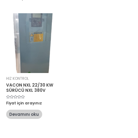
HIZ KONTROL
VACON NXL 22/30 KW
SÜRÜCÜ NXL 380V
5
Fiyat için arayınız
üzerinden
0
oy
Devamını oku
aldı