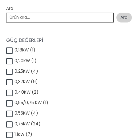
Ara
Ara
GÜÇ DEĞERLERİ
1
0,18KW
1
ü
1
0,20KW
1
r
ü
ü
4
0,25KW
4
r
n
ü
ü
9
0,37KW
9
r
n
ü
ü
2
0,40KW
2
r
n
ü
ü
1
0,55/0,75 KW
1
r
n
ü
ü
4
0,55KW
4
r
n
ü
ü
2
0,75KW
24
r
n
4
ü
7
1,1KW
7
ü
n