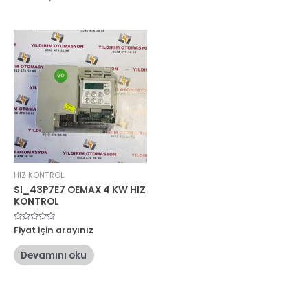
HIZ KONTROL
SI_43P7E7 OEMAX 4 KW HIZ
KONTROL
5
Fiyat için arayınız
üzerinden
0
oy
Devamını oku
aldı