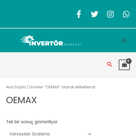
İçeriğe
atla
Main
Men
Arama
Ana Sayfa
/ Ürünler “OEMAX” olarak etiketlendi
OEMAX
Tek bir sonuç gösteriliyor